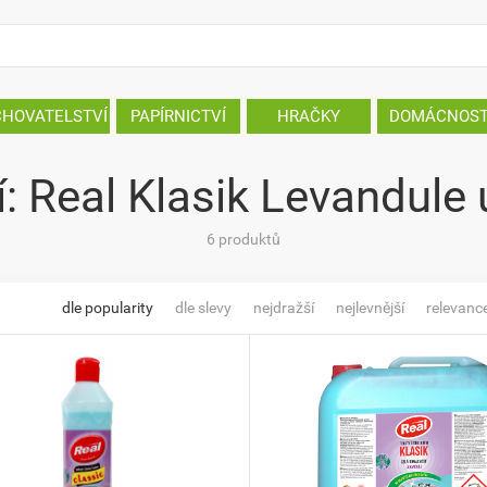
CHOVATELSTVÍ
PAPÍRNICTVÍ
HRAČKY
DOMÁCNOS
: Real Klasik Levandule 
6 produktů
dle popularity
dle slevy
nejdražší
nejlevnější
relevanc