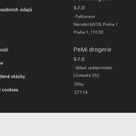
s.r.o
osobních údajů
- Fakturace
Národní 60/28, Praha 1
Praha 1, 110 00
PeMi drogerie
boží
s.r.o
ce
- Sklad, výdejní místo
Lhotecká 292
dené otázky
Dřísy
 cookies
277 14