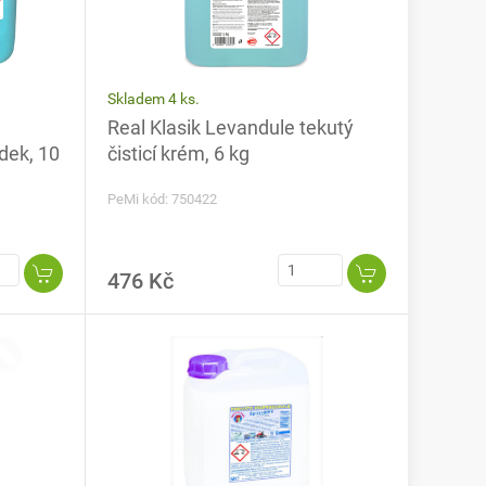
Skladem 4 ks.
Real Klasik Levandule tekutý
edek, 10
čisticí krém, 6 kg
PeMi kód: 750422
476 Kč