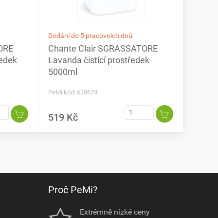
Dodání do 5 pracovních dnů
ORE
Chante Clair SGRASSATORE
ředek
Lavanda čistící prostředek
5000ml
PeMi kód: 638674
519 Kč
Proč PeMi?
Extrémně nízké ceny