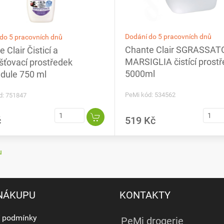
Dodání do 5 pracovních dnů
do 5 pracovních dnů
Chante Clair SGRASSAT
 Clair Čisticí a
MARSIGLIA čistící prost
ťovací prostředek
5000ml
dule 750 ml
PeMi kód: 534562
d: 751847
č
519 Kč
u
 NÁKUPU
KONTAKTY
 podmínky
PeMi drogerie