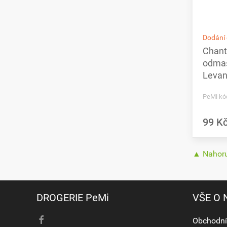
Dodání 
Chante
odmaš
Levan
PeMi kó
99 K
▲ Nahor
DROGERIE PeMi
VŠE O
Obchodní