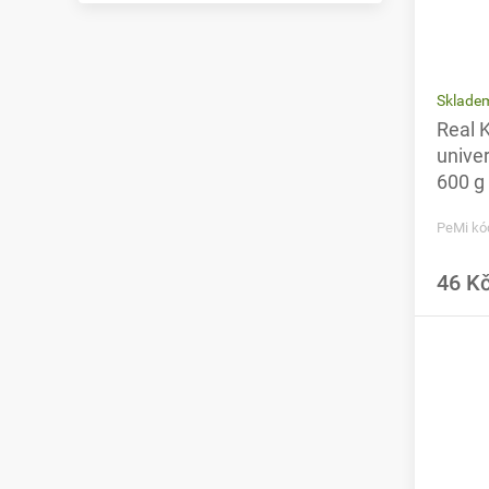
Sklade
Real 
univer
600 g
PeMi kó
46 K