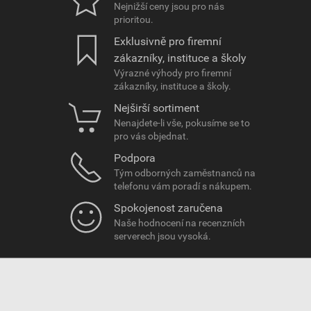
Nejnižší ceny jsou pro nás
prioritou.
Exklusivně pro firemní
zákazníky, instituce a školy
Výrazné výhody pro firemní
zákazníky, instituce a školy.
Nejširší sortiment
Nenajdete-li vše, pokusíme se to
pro vás objednat.
Podpora
Tým odborných zaměstnanců na
telefonu vám poradí s nákupem.
Spokojenost zaručena
Naše hodnocení na recenzních
serverech jsou vysoká.