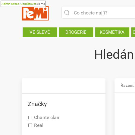
Administrace
Aktualizovat
85 ms
VE SLEVĚ
DROGERIE
KOSMETIKA
Hledání
Řazení:
Značky
Chante clair
Real