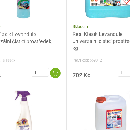
Skladem
m
Real Klasik Levandule
Klasik Levandule
univerzální čisticí prostř
zální čisticí prostředek,
kg
PeMi kód: 669012
d: 519903
č
702 Kč