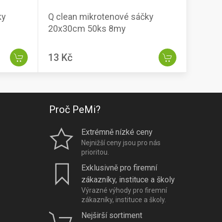
Q clean mikrotenové sáčky
20x30cm 50ks 8my
13 Kč
Proč PeMi?
Extrémně nízké ceny
Nejnižší ceny jsou pro nás
prioritou.
Exklusivně pro firemní
zákazníky, instituce a školy
Výrazné výhody pro firemní
zákazníky, instituce a školy.
Nejširší sortiment