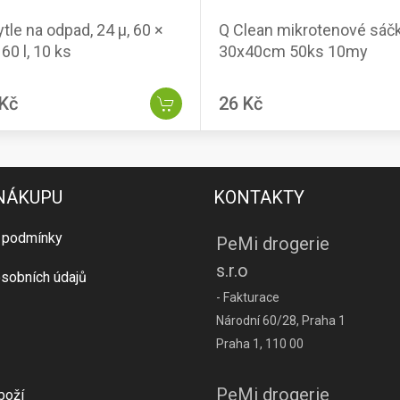
tle na odpad, 24 µ, 60 ×
Q Clean mikrotenové sáčky
60 l, 10 ks
30x40cm 50ks 10my
 Kč
26 Kč
 NÁKUPU
KONTAKTY
 podmínky
PeMi drogerie
s.r.o
sobních údajů
- Fakturace
Národní 60/28, Praha 1
Praha 1, 110 00
PeMi drogerie
boží