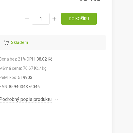
DO KOŠÍKU
Skladem
Cena bez 21% DPH:
38,02 Kč
Měrná cena: 76,67 Kč / kg
PeMi kód:
519903
EAN:
8594004376046
Podrobný popis produktu