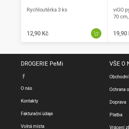
Rychloutěrka 3 ks
viGO py
70 cm, 
12,90 Kč
19,90
DROGERIE PeMi
VŠE O
Obchodní
O nás
Ochrana o
Kontakty
Doprava
Fakturační údaje
Platba
Volná místa
Vrácení z