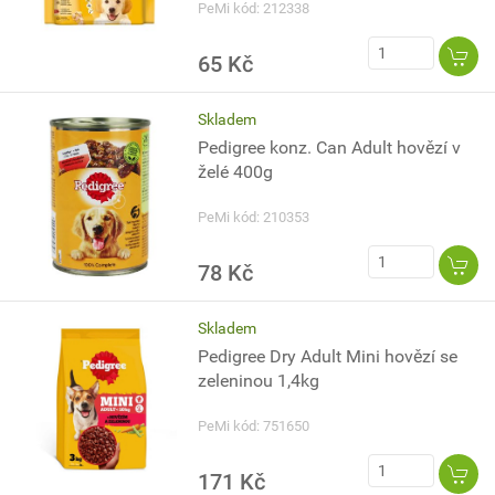
PeMi kód: 212338
65 Kč
Skladem
Pedigree konz. Can Adult hovězí v
želé 400g
PeMi kód: 210353
78 Kč
Skladem
Pedigree Dry Adult Mini hovězí se
zeleninou 1,4kg
PeMi kód: 751650
171 Kč