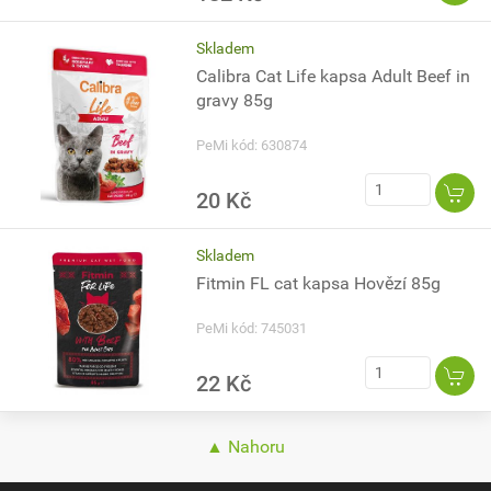
Skladem
Calibra Cat Life kapsa Adult Beef in
gravy 85g
PeMi kód: 630874
20 Kč
Skladem
Fitmin FL cat kapsa Hovězí 85g
PeMi kód: 745031
22 Kč
▲ Nahoru