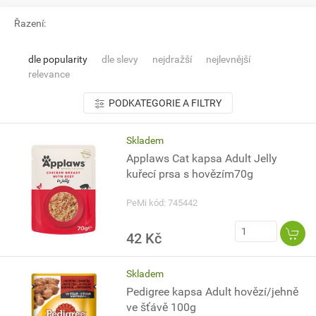
Řazení:
dle popularity
dle slevy
nejdražší
nejlevnější
relevance
PODKATEGORIE A FILTRY
Skladem
Applaws Cat kapsa Adult Jelly
kuřecí prsa s hovězím70g
PeMi kód: 745442
42 Kč
Skladem
Pedigree kapsa Adult hovězí/jehně
ve šťávě 100g