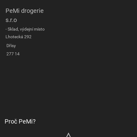
PeMi drogerie
s.r.o
- Sklad, výdejní místo
Lhotecká 292
Dřísy
277 14
Proč PeMi?