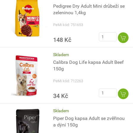
Pedigree Dry Adult Mini drůbeží se
zeleninou 1,4kg
PeMi kód: 751653
148 Kč
Skladem
Calibra Dog Life kapsa Adult Beef
150g
PeMi kód: 712263
34 Kč
Skladem
Piper Dog kapsa Adult se zvěřinou
a dýní 150g