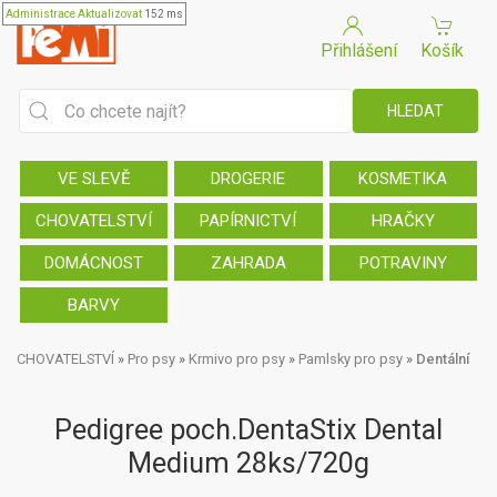
Administrace
Aktualizovat
152 ms
Přihlášení
Košík
VE SLEVĚ
DROGERIE
KOSMETIKA
CHOVATELSTVÍ
PAPÍRNICTVÍ
HRAČKY
DOMÁCNOST
ZAHRADA
POTRAVINY
BARVY
CHOVATELSTVÍ
»
Pro psy
»
Krmivo pro psy
»
Pamlsky pro psy
»
Dentální
Pedigree poch.DentaStix Dental
Medium 28ks/720g