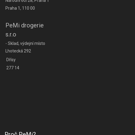
Národní 60/28, Praha 1
Praha 1, 110 00
PeMi drogerie
s.r.o
- Sklad, výdejní místo
Lhotecká 292
Dřísy
277 14
Proč PeMi?