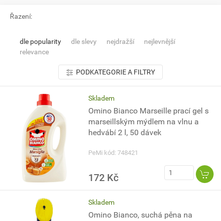
Řazení:
dle popularity
dle slevy
nejdražší
nejlevnější
relevance
PODKATEGORIE A FILTRY
Skladem
Omino Bianco Marseille prací gel s
marseillským mýdlem na vlnu a
hedvábí 2 l, 50 dávek
PeMi kód: 748421
172 Kč
Skladem
Omino Bianco, suchá pěna na