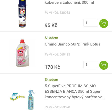
koberce a čalounění, 300 ml
PeMi kód: 520033
95 Kč
Skladem
Omino Bianco 50PD Pink Lotus
PeMi kód: 660435
178 Kč
Skladem
5 SuperFive PROFUMISSIMO
ESSENZA BIANCA 350ml Super
koncentrovaný bytový parfém ve
spreji s vůní BIANCA 350ml
PeMi kód: 253670