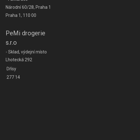
Národní 60/28, Praha 1
Praha 1, 110 00
PeMi drogerie
s.r.o
- Sklad, výdejní místo
Lhotecká 292
Dřísy
277 14