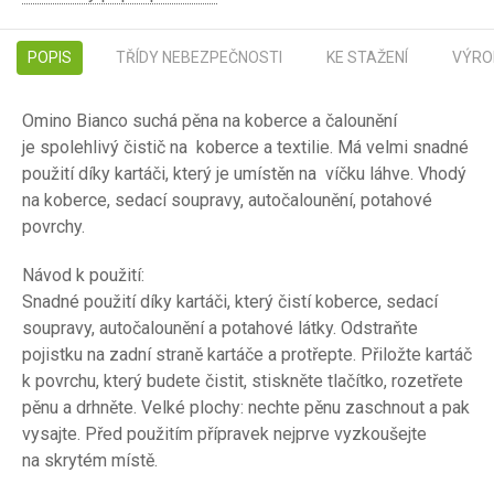
POPIS
TŘÍDY NEBEZPEČNOSTI
KE STAŽENÍ
VÝRO
Omino Bianco suchá pěna na koberce a čalounění
je spolehlivý čistič na koberce a textilie. Má velmi snadné
použití díky kartáči, který je umístěn na víčku láhve. Vhodý
na koberce, sedací soupravy, autočalounění, potahové
povrchy.
Návod k použití:
Snadné použití díky kartáči, který čistí koberce, sedací
soupravy, autočalounění a potahové látky. Odstraňte
pojistku na zadní straně kartáče a protřepte. Přiložte kartáč
k povrchu, který budete čistit, stiskněte tlačítko, rozetřete
pěnu a drhněte. Velké plochy: nechte pěnu zaschnout a pak
vysajte. Před použitím přípravek nejprve vyzkoušejte
na skrytém místě.