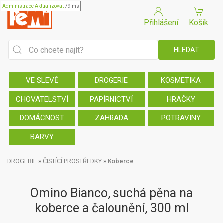
Administrace
Aktualizovat
79 ms
Přihlášení
Košík
VE SLEVĚ
DROGERIE
KOSMETIKA
CHOVATELSTVÍ
PAPÍRNICTVÍ
HRAČKY
DOMÁCNOST
ZAHRADA
POTRAVINY
BARVY
DROGERIE
»
ČISTÍCÍ PROSTŘEDKY
»
Koberce
Omino Bianco, suchá pěna na
koberce a čalounění, 300 ml