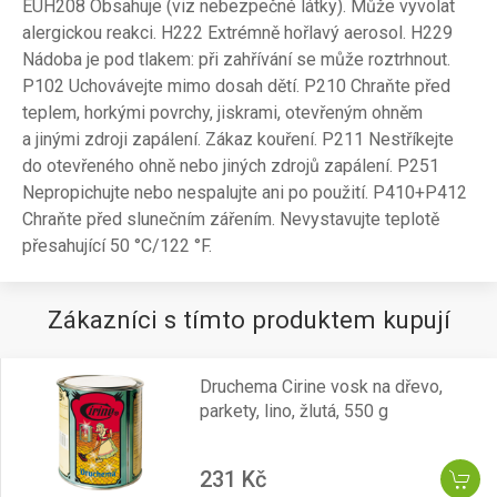
EUH208 Obsahuje (viz nebezpečné látky). Může vyvolat
alergickou reakci. H222 Extrémně hořlavý aerosol. H229
Nádoba je pod tlakem: při zahřívání se může roztrhnout.
P102 Uchovávejte mimo dosah dětí. P210 Chraňte před
teplem, horkými povrchy, jiskrami, otevřeným ohněm
a jinými zdroji zapálení. Zákaz kouření. P211 Nestříkejte
do otevřeného ohně nebo jiných zdrojů zapálení. P251
Nepropichujte nebo nespalujte ani po použití. P410+P412
Chraňte před slunečním zářením. Nevystavujte teplotě
přesahující 50 °C/122 °F.
Zákazníci s tímto produktem kupují
Druchema Cirine vosk na dřevo,
parkety, lino, žlutá, 550 g
231 Kč