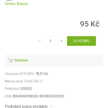
Omino Bianco
95 Kč
DO KOŠÍKU
Skladem
Cena bez 21% DPH:
78,51 Kč
Měrná cena: 316,67 Kč / l
PeMi kód:
520033
EAN:
8004060038500, 8003650030320
Podrobný popis produktu