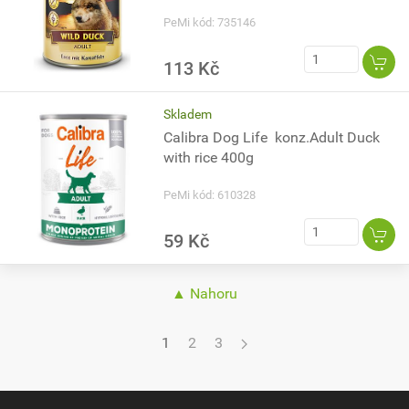
PeMi kód: 735146
113 Kč
Skladem
Calibra Dog Life konz.Adult Duck
with rice 400g
PeMi kód: 610328
59 Kč
▲ Nahoru
1
2
3