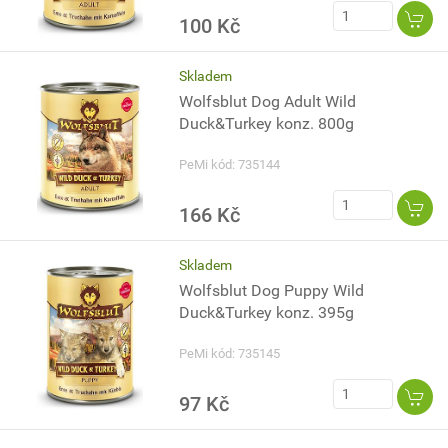
100 Kč
Skladem
Wolfsblut Dog Adult Wild
Duck&Turkey konz. 800g
PeMi kód: 735144
166 Kč
Skladem
Wolfsblut Dog Puppy Wild
Duck&Turkey konz. 395g
PeMi kód: 735145
97 Kč