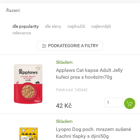
Řazení:
dle popularity
dle slevy
nejdražší
nejlevnější
relevance
PODKATEGORIE A FILTRY
Skladem
Applaws Cat kapsa Adult Jelly
kuřecí prsa s hovězím70g
PeMi kód: 745442
42 Kč
Skladem
Lyopro Dog poch. mrazem sušené
Kachní tlapky s dýní50g