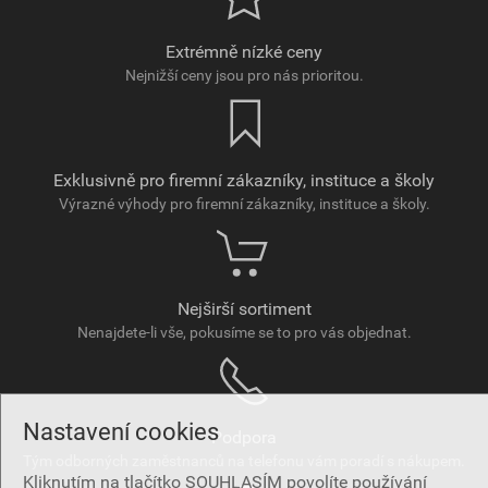
Extrémně nízké ceny
Nejnižší ceny jsou pro nás prioritou.
Exklusivně pro firemní zákazníky, instituce a školy
Výrazné výhody pro firemní zákazníky, instituce a školy.
Nejširší sortiment
Nenajdete-li vše, pokusíme se to pro vás objednat.
Nastavení cookies
Podpora
Tým odborných zaměstnanců na telefonu vám poradí s nákupem.
Kliknutím na tlačítko SOUHLASÍM povolíte používání