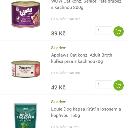
WOW Cat konz. Senior Paté drůbež
s kachnou 200g
PeMi kód: 740762
89 Kč
Skladem
Applaws Cat konz. Adult Broth
kuřecí prsa s kachnou70g
PeMi kód: 740780
42 Kč
Skladem
Louie Dog kapsa Krůtí s lososem a
kopřivou 150g
PeMi kód: 741221