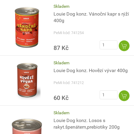
Skladem
Louie Dog konz. Vánoční kapr s rýží
400g
PeMi kód: 741254
87 Kč
Skladem
Louie Dog konz. Hovězí vývar 400g
PeMi kód: 741212
60 Kč
Skladem
Louie Dog konz. Losos s
rakyt.špenátem,prebiotiky 200g