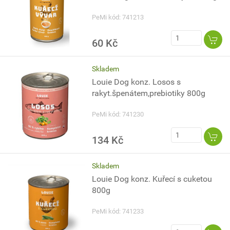
PeMi kód: 741213
60 Kč
Skladem
Louie Dog konz. Losos s
rakyt.špenátem,prebiotiky 800g
PeMi kód: 741230
134 Kč
Skladem
Louie Dog konz. Kuřecí s cuketou
800g
PeMi kód: 741233