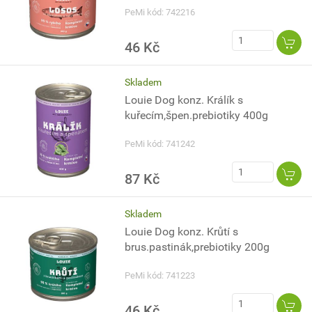
PeMi kód: 742216
46 Kč
Skladem
Louie Dog konz. Králík s
kuřecím,špen.prebiotiky 400g
PeMi kód: 741242
87 Kč
Skladem
Louie Dog konz. Krůtí s
brus.pastinák,prebiotiky 200g
PeMi kód: 741223
46 Kč