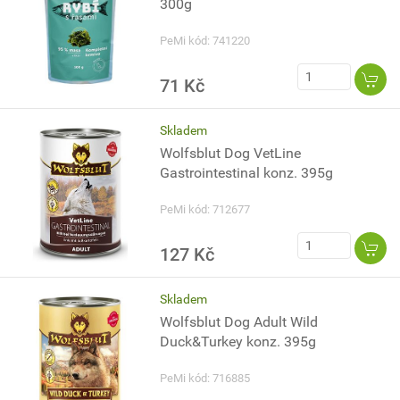
300g
PeMi kód: 741220
71 Kč
Skladem
Wolfsblut Dog VetLine
Gastrointestinal konz. 395g
PeMi kód: 712677
127 Kč
Skladem
Wolfsblut Dog Adult Wild
Duck&Turkey konz. 395g
PeMi kód: 716885