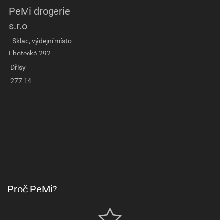
PeMi drogerie
s.r.o
- Sklad, výdejní místo
Lhotecká 292
Dřísy
277 14
Proč PeMi?