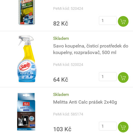
PeMi kód: 520424
82 Kč
Skladem
Savo koupelna, čisticí prostředek do
koupelny, rozprašovač, 500 ml
PeMi kód: 520024
64 Kč
Skladem
Melitta Anti Calc prášek 2x40g
PeMi kód: 585174
103 Kč