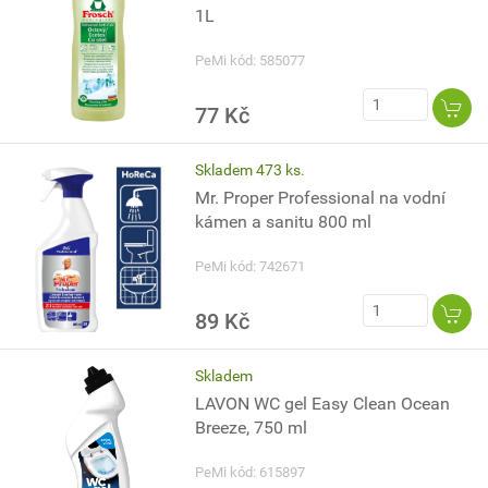
1L
PeMi kód: 585077
77 Kč
Skladem 473 ks.
Mr. Proper Professional na vodní
kámen a sanitu 800 ml
PeMi kód: 742671
89 Kč
Skladem
LAVON WC gel Easy Clean Ocean
Breeze, 750 ml
PeMi kód: 615897