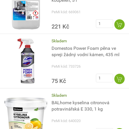
koupelen, 5 l
PeMi kód: 669061
221 Kč
Skladem
Domestos Power Foam pěna ve
spreji žádný vodní kámen, 435 ml
PeMi kód: 733726
75 Kč
Skladem
BALhome kyselina citronová
potravinářská E 330, 1 kg
PeMi kód: 640020