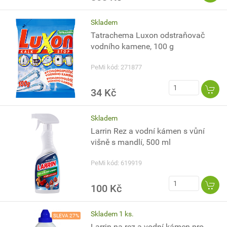
Skladem
Tatrachema Luxon odstraňovač
vodního kamene, 100 g
PeMi kód: 271877
34 Kč
Skladem
Larrin Rez a vodní kámen s vůní
višně s mandlí, 500 ml
PeMi kód: 619919
100 Kč
Skladem 1 ks.
SLEVA 27%
Larrin na rez a vodní kámen pro