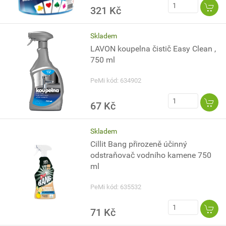
321 Kč
Skladem
LAVON koupelna čistič Easy Clean ,
750 ml
PeMi kód: 634902
67 Kč
Skladem
Cillit Bang přirozeně účinný
odstraňovač vodního kamene 750
ml
PeMi kód: 635532
71 Kč