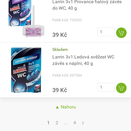
Larrin 3v1 Provance fialový závěs
do WC, 40 g
PeMi kód: 735293
39 Kč
Skladem
Larrin 3v1 Ledová svěžest WC
závěs s náplní, 40 g
PeMi kód: 697584
39 Kč
▲ Nahoru
1
2
...
4