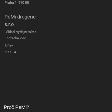
Praha 1, 110 00
PeMi drogerie
s.r.o
- Sklad, výdejní místo
Lhotecká 292
Dřísy
277 14
Proč PeMi?