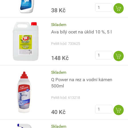
38 Kč
Skladem
Ava bílý ocet na úklid 10 %, 5 l
PeMi kód: 733625
148 Kč
Skladem
Q Power na rez a vodní kámen
500ml
PeMi kód: 613218
40 Kč
Skladem