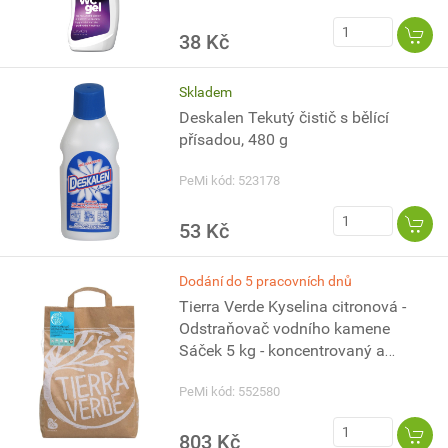
38 Kč
Skladem
Deskalen Tekutý čistič s bělící
přísadou, 480 g
PeMi kód: 523178
53 Kč
Dodání do 5 pracovních dnů
Tierra Verde Kyselina citronová -
Odstraňovač vodního kamene
Sáček 5 kg - koncentrovaný a
vysoce účinný
PeMi kód: 552580
803 Kč