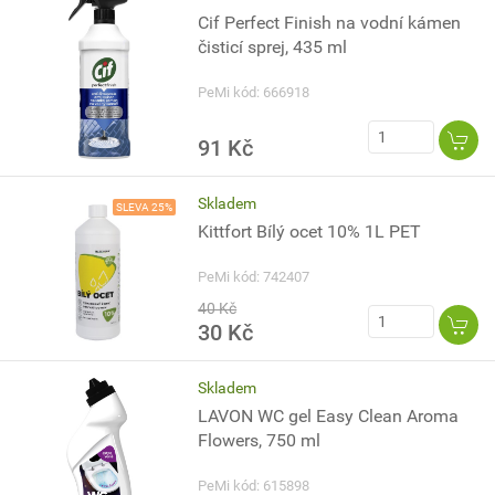
Cif Perfect Finish na vodní kámen
čisticí sprej, 435 ml
PeMi kód: 666918
91 Kč
Skladem
SLEVA 25%
Kittfort Bílý ocet 10% 1L PET
PeMi kód: 742407
40 Kč
30 Kč
Skladem
LAVON WC gel Easy Clean Aroma
Flowers, 750 ml
PeMi kód: 615898