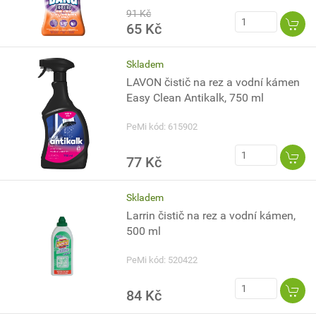
91 Kč
65 Kč
Skladem
LAVON čistič na rez a vodní kámen
Easy Clean Antikalk, 750 ml
PeMi kód: 615902
77 Kč
Skladem
Larrin čistič na rez a vodní kámen,
500 ml
PeMi kód: 520422
84 Kč