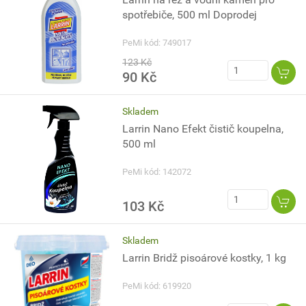
spotřebiče, 500 ml Doprodej
PeMi kód: 749017
123 Kč
90 Kč
Skladem
Larrin Nano Efekt čistič koupelna,
500 ml
PeMi kód: 142072
103 Kč
Skladem
Larrin Bridž pisoárové kostky, 1 kg
PeMi kód: 619920