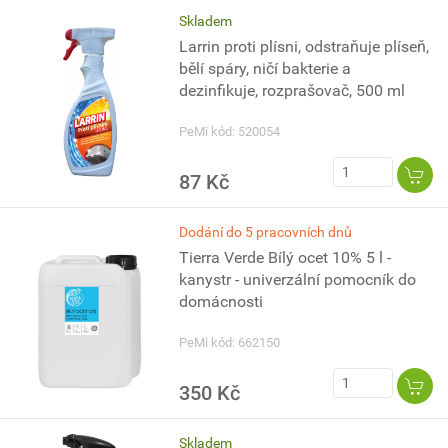
Skladem
Larrin proti plísni, odstraňuje plíseň,
bělí spáry, ničí bakterie a
dezinfikuje, rozprašovač, 500 ml
PeMi kód: 520054
87 Kč
Dodání do 5 pracovních dnů
Tierra Verde Bílý ocet 10% 5 l -
kanystr - univerzální pomocník do
domácnosti
PeMi kód: 662150
350 Kč
Skladem