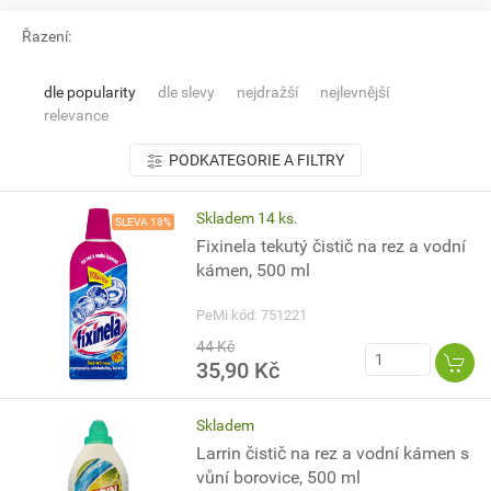
Řazení:
dle popularity
dle slevy
nejdražší
nejlevnější
relevance
PODKATEGORIE A FILTRY
Skladem 14 ks.
SLEVA 18%
Fixinela tekutý čistič na rez a vodní
kámen, 500 ml
PeMi kód: 751221
44 Kč
35,90 Kč
Skladem
Larrin čistič na rez a vodní kámen s
vůní borovice, 500 ml