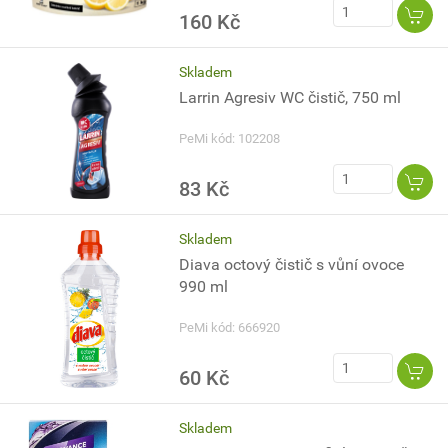
160 Kč
Skladem
Larrin Agresiv WC čistič, 750 ml
PeMi kód: 102208
83 Kč
Skladem
Diava octový čistič s vůní ovoce
990 ml
PeMi kód: 666920
60 Kč
Skladem