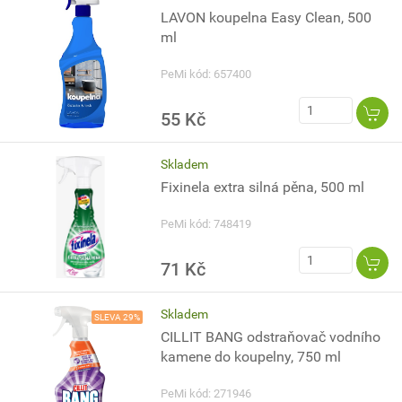
LAVON koupelna Easy Clean, 500
ml
PeMi kód: 657400
55 Kč
Skladem
Fixinela extra silná pěna, 500 ml
PeMi kód: 748419
71 Kč
Skladem
SLEVA 29%
CILLIT BANG odstraňovač vodního
kamene do koupelny, 750 ml
PeMi kód: 271946