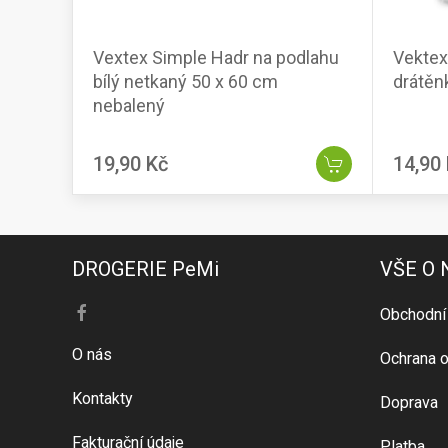
Vextex Simple Hadr na podlahu
Vektex
bílý netkaný 50 x 60 cm
drátěn
nebalený
19,90 Kč
14,90
DROGERIE PeMi
VŠE O
Obchodní
O nás
Ochrana o
Kontakty
Doprava
Fakturační údaje
Platba