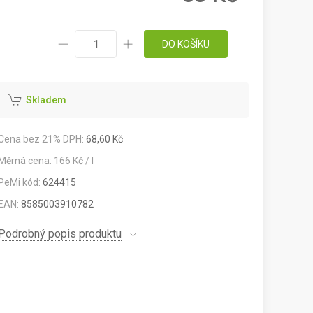
DO KOŠÍKU
Skladem
Cena bez 21% DPH:
68,60 Kč
Měrná cena: 166 Kč / l
PeMi kód:
624415
EAN:
8585003910782
Podrobný popis produktu