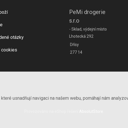
PeMi drogerie
boží
s.r.o
e
- Sklad, výdejní místo
Lhotecká 292
dené otázky
Dřísy
 cookies
277 14
, které usnadňují navigaci na našem webu, pomáhají nám analyzo
Provozováno na eShop řešení
AbsolutStore
.