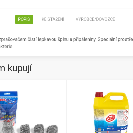
POPIS
KE STAŽENÍ
VÝROBCE/DOVOZCE
ašovačem čistí lepkavou špínu a připáleniny. Speciální prostřede
kterie.
m kupují