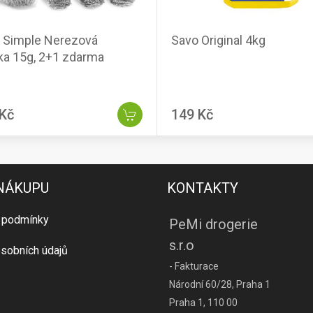
 Simple Nerezová
Savo Original 4kg
ka 15g, 2+1 zdarma
 Kč
149 Kč
 NÁKUPU
KONTAKTY
 podmínky
PeMi drogerie
s.r.o
sobních údajů
- Fakturace
Národní 60/28, Praha 1
Praha 1, 110 00