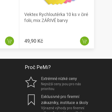
Vektex Rychloutěrka 10 ks v čiré
folii, mix ZÁŘIVÉ barvy
49,90 Kč
Proč PeMi?
Extrémně nízké ceny
Nejnižší ceny jsou pro nás
prioritou.
Exklusivně pro firemní
zákazníky, instituce a školy
Výrazné výhody pro firemní