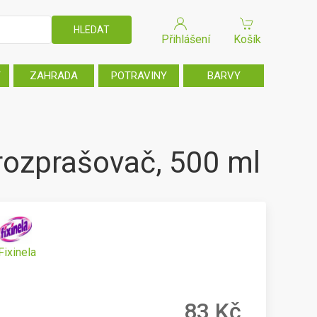
Přihlášení
Košík
T
ZAHRADA
POTRAVINY
BARVY
 rozprašovač, 500 ml
Fixinela
83 Kč