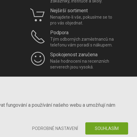
zákazníky, instituce a školy.
Nejširší sortiment
Nenajdete-li vše, pokusíme se to
pro vás objednat.
Podpora
Tým odborných zaměstnanců na
telefonu vám poradí s nákupem.
Spokojenost zaručena
Naše hodnocení na recenzních
serverech jsou vysoká.
vat fungování a používání našeho webu a umožňují nám
PODROBNÉ NASTAVENÍ
SOUHLASÍM