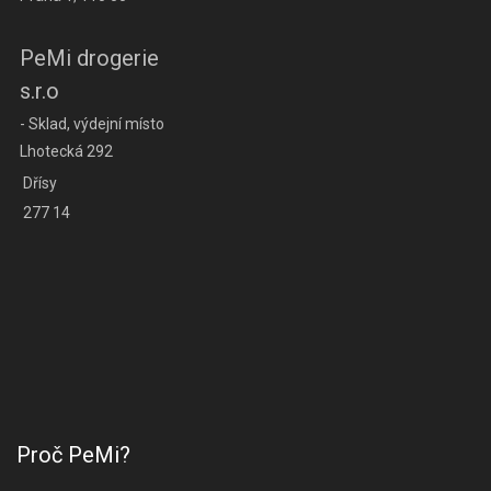
PeMi drogerie
s.r.o
- Sklad, výdejní místo
Lhotecká 292
Dřísy
277 14
Proč PeMi?