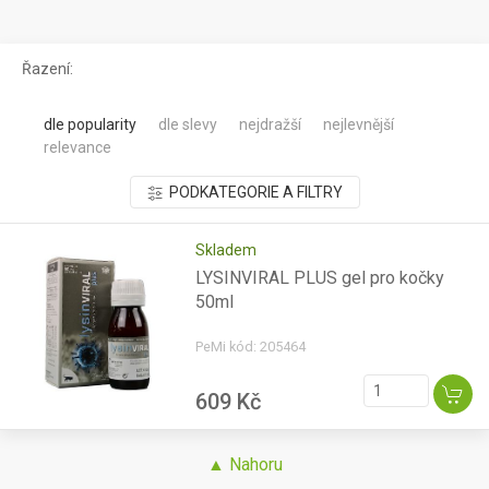
Řazení:
dle popularity
dle slevy
nejdražší
nejlevnější
relevance
PODKATEGORIE A FILTRY
Skladem
LYSINVIRAL PLUS gel pro kočky
50ml
PeMi kód: 205464
609 Kč
▲ Nahoru