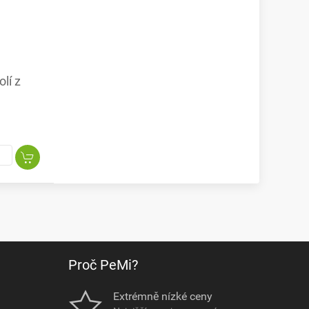
lí z
Proč PeMi?
Extrémně nízké ceny