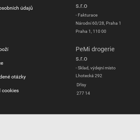
s.r.o
osobních údajů
- Fakturace
Národní 60/28, Praha 1
Praha 1, 110 00
PeMi drogerie
boží
s.r.o
ce
- Sklad, výdejní místo
Lhotecká 292
dené otázky
Dřísy
 cookies
277 14