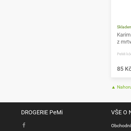
Skladem
Karim
z mrt
PeMi kó
85 K
▲ Nahor
DROGERIE PeMi
VŠE O
Obchodní