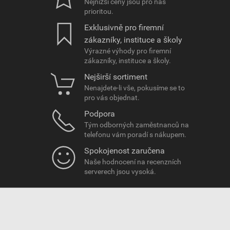
Nejnižší ceny jsou pro nás
prioritou.
Exklusivně pro firemní
zákazníky, instituce a školy
Výrazné výhody pro firemní
zákazníky, instituce a školy.
Nejširší sortiment
Nenajdete-li vše, pokusíme se to
pro vás objednat.
Podpora
Tým odborných zaměstnanců na
telefonu vám poradí s nákupem.
Spokojenost zaručena
Naše hodnocení na recenzních
serverech jsou vysoká.