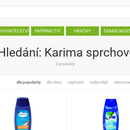
CHOVATELSTVÍ
PAPÍRNICTVÍ
HRAČKY
DOMÁCNOS
Hledání: Karima sprchov
2 produkty
dle popularity
dle slevy
nejdražší
nejlevnější
relevanc