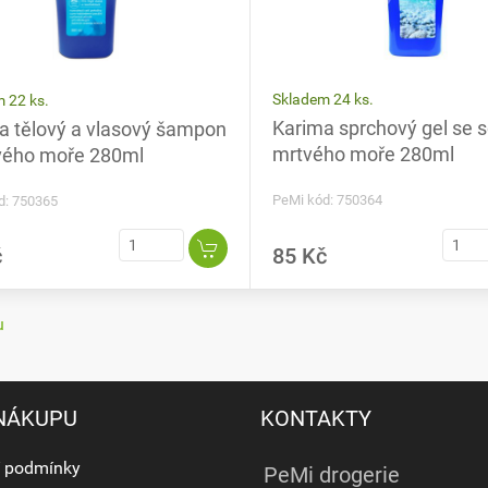
Skladem 24 ks.
 22 ks.
Karima sprchový gel se so
a tělový a vlasový šampon
mrtvého moře 280ml
vého moře 280ml
PeMi kód: 750364
d: 750365
č
85 Kč
u
 NÁKUPU
KONTAKTY
 podmínky
PeMi drogerie