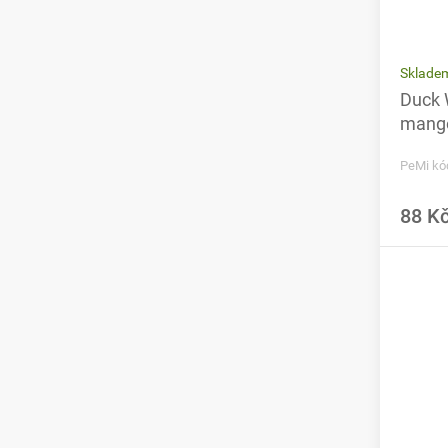
Sklade
Duck 
mango
PeMi kó
88 K