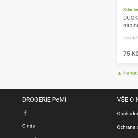
Sklade
DUCK 
nápln
PeMi kó
75 K
▲ Nahor
DROGERIE PeMi
VŠE O
Obchodní
O nás
Ochrana 