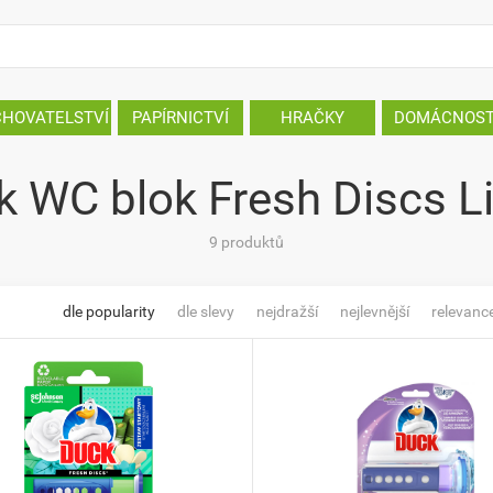
CHOVATELSTVÍ
PAPÍRNICTVÍ
HRAČKY
DOMÁCNOS
k WC blok Fresh Discs L
9 produktů
dle popularity
dle slevy
nejdražší
nejlevnější
relevanc