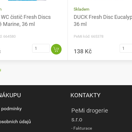
Skladem
m
DUCK Fresh Disc Eucalyp
WC čistič Fresh Discs
36 ml
ě Marine, 36 ml
PeMi kód: 665378
d: 664580
č
138 Kč
u
 NÁKUPU
KONTAKTY
 podmínky
PeMi drogerie
s.r.o
osobních údajů
- Fakturace