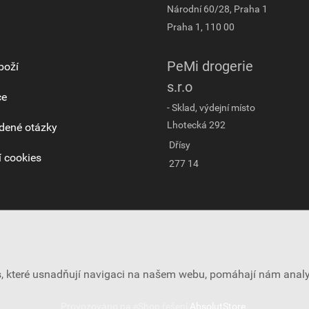
Národní 60/28, Praha 1
Praha 1, 110 00
PeMi drogerie
boží
s.r.o
ce
- Sklad, výdejní místo
Lhotecká 292
dené otázky
Dřísy
 cookies
277 14
es, které usnadňují navigaci na našem webu, pomáhají nám ana
Provozováno na eShop řešení
AbsolutStore
.