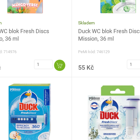
Skladem
m
Duck WC blok Fresh Disc
WC blok Fresh Discs
Mission, 36 ml
, 36 ml
PeMi kód: 746129
d: 714976
č
55 Kč