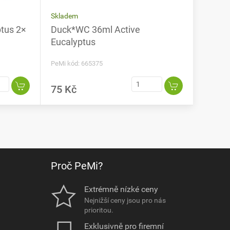
Skladem
tus 2×
Duck*WC 36ml Active
Eucalyptus
PeMi kód: 665375
75 Kč
Proč PeMi?
Extrémně nízké ceny
Nejnižší ceny jsou pro nás
prioritou.
Exklusivně pro firemní