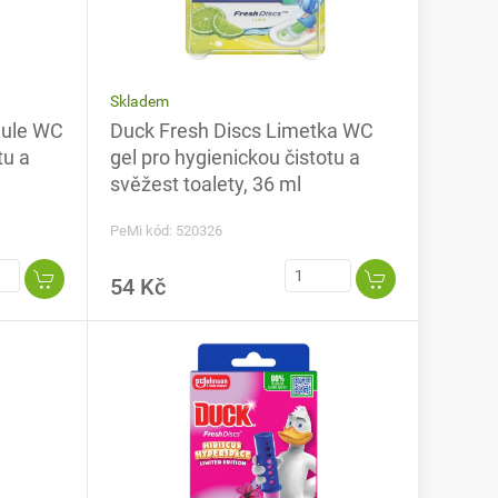
Skladem
dule WC
Duck Fresh Discs Limetka WC
tu a
gel pro hygienickou čistotu a
svěžest toalety, 36 ml
PeMi kód: 520326
54 Kč