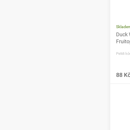
Sklade
Duck 
Fruito
PeMi kó
88 K