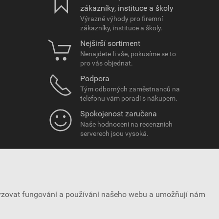
zákazníky, instituce a školy
Výrazné výhody pro firemní
zákazníky, instituce a školy.
Nejširší sortiment
Nenajdete-li vše, pokusíme se to
pro vás objednat.
Podpora
Tým odborných zaměstnanců na
telefonu vám poradí s nákupem.
Spokojenost zaručena
Naše hodnocení na recenzních
serverech jsou vysoká.
lyzovat fungování a používání našeho webu a umožňují nám