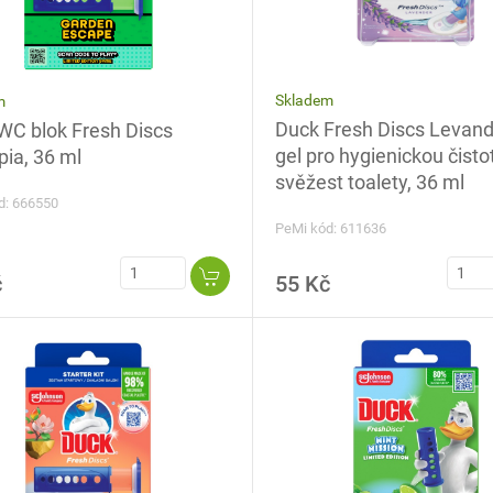
Skladem
m
Duck Fresh Discs Levan
WC blok Fresh Discs
gel pro hygienickou čisto
pia, 36 ml
svěžest toalety, 36 ml
d: 666550
PeMi kód: 611636
č
55 Kč