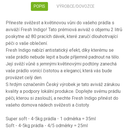
POPIS
VÝROBCE/DOVOZCE
Přineste svěžest a květinovou vůni do vašeho prádla s
aviváží Fresh Indigo! Tato prémiová aviváž o objemu 2 litrů
poskytne až 80 pracích dávek, které zaručí dlouhotrvající
péči o vaše oblečení.
Fresh Indigo nabízí antistatický efekt, díky kterému se
vaše prádlo nebude lepit a bude příjemně padnout na tělo.
Její svěží vůně s jemnými květinovými podtóny zanechá
vaše prádlo vonící čistotou a elegancí, která vás bude
provázet celý den.
S hrdým označením Český výrobek je tato aviváž zárukou
kvality a podpory lokální produkce. Dopřejte svému prádlu
péči, kterou si zaslouží, a nechte Fresh Indigo přinést do
vašeho domova nádech svěžesti a čistoty.
Super soft - 4-5kg prádla - 1 odměrka = 35ml
Soft - 4-5kg prádla - 4/5 odměrky = 25ml