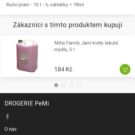
Ruční praní - 10 l - ½ odměrky = 18ml
Zákazníci s tímto produktem kupují
Mitia Family Jarní květy tekuté
mýdlo, 5 l
184 Kč
DROGERIE PeMi
O nás