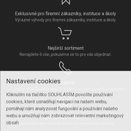
Exklusivně pro firemní zákazníky, instituce a školy
Výrazné výhody pro firemní zákazníky, instituce a školy.
Nejširší sortiment
Nenajdete-li vše, pokusíme se to pro vás objednat.
Nastavení cookies
Podpora
Tým odborných zaměstnanců na telefonu vám poradí s nákupem.
Kliknutím na tlačítko SOUHLASÍM povolíte používání
cookies, které usnadňují navigaci na našem webu,
pomáhají nám analyzovat fungování a používání našeho
webu a umožňují nám zobrazovat relevantní marketingový
Spokojenost zaručena
obsah.
Naše hodnocení na recenzních serverech jsou vysoká.