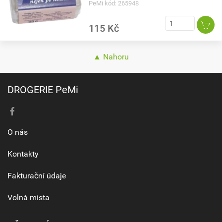
PeMi kód: 265948
115 Kč
▲ Nahoru
DROGERIE PeMi
O nás
Kontakty
Fakturační údaje
Volná místa