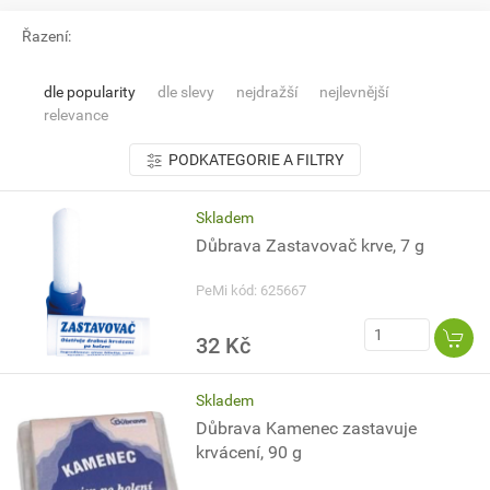
Řazení:
dle popularity
dle slevy
nejdražší
nejlevnější
relevance
PODKATEGORIE A FILTRY
Skladem
Důbrava Zastavovač krve, 7 g
PeMi kód: 625667
32 Kč
Skladem
Důbrava Kamenec zastavuje
krvácení, 90 g