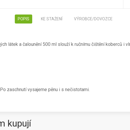
POPIS
KE STAŽENÍ
VÝROBCE/DOVOZCE
ch látek a čalounění 500 ml slouží k ručnímu čištění koberců i vl
Po zaschnutí vysajeme pěnu i s nečistotami.
m kupují