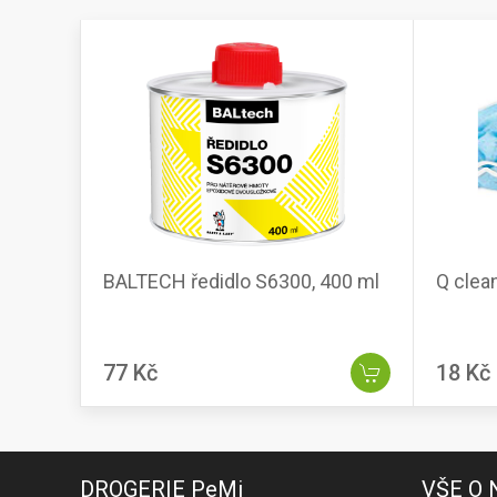
BALTECH ředidlo S6300, 400 ml
Q clea
77 Kč
18 Kč
DROGERIE PeMi
VŠE O