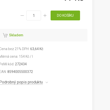
DO KOŠÍKU
Skladem
Cena bez 21% DPH:
63,64 Kč
Měrná cena: 154 Kč / l
PeMi kód:
272434
EAN:
8594005500372
Podrobný popis produktu