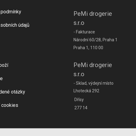
 podmínky
PeMi drogerie
s.r.o
sobních údajů
- Fakturace
Národní 60/28, Praha 1
Praha 1, 110 00
PeMi drogerie
boží
s.r.o
e
- Sklad, výdejní místo
Lhotecká 292
dené otázky
Dřísy
 cookies
277 14