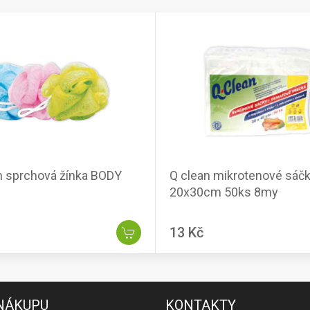
n sprchová žínka BODY
Q clean mikrotenové sáč
20x30cm 50ks 8my
13 Kč
 NÁKUPU
KONTAKTY