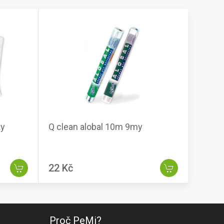
ky
Q clean alobal 10m 9my
22 Kč
Proč PeMi?