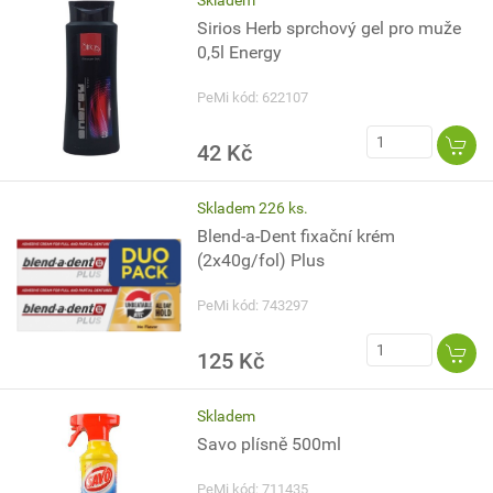
Skladem
Sirios Herb sprchový gel pro muže
0,5l Energy
PeMi kód: 622107
42 Kč
Skladem 226 ks.
Blend-a-Dent fixační krém
(2x40g/fol) Plus
PeMi kód: 743297
125 Kč
Skladem
Savo plísně 500ml
PeMi kód: 711435