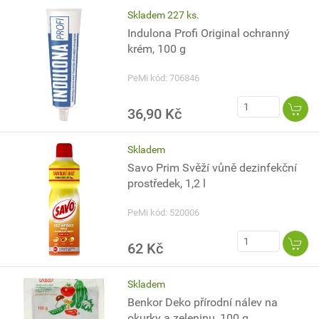
Skladem 227 ks.
Indulona Profi Original ochranný
krém, 100 g
PeMi kód: 706846
36,90 Kč
Skladem
Savo Prim Svěží vůně dezinfekční
prostředek, 1,2 l
PeMi kód: 520006
62 Kč
Skladem
Benkor Deko přírodní nálev na
okurky a zeleninu, 100 g