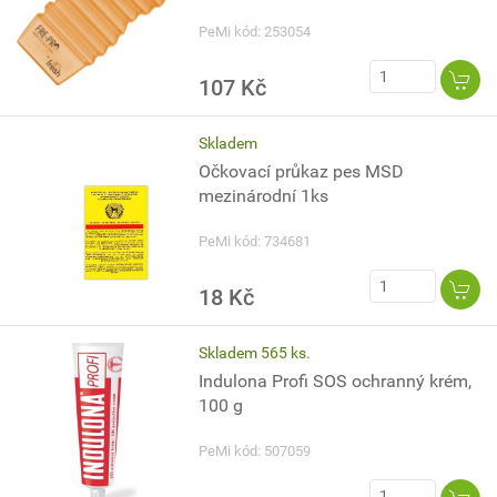
PeMi kód: 253054
107 Kč
Skladem
Očkovací průkaz pes MSD
mezinárodní 1ks
PeMi kód: 734681
18 Kč
Skladem 565 ks.
Indulona Profi SOS ochranný krém,
100 g
PeMi kód: 507059