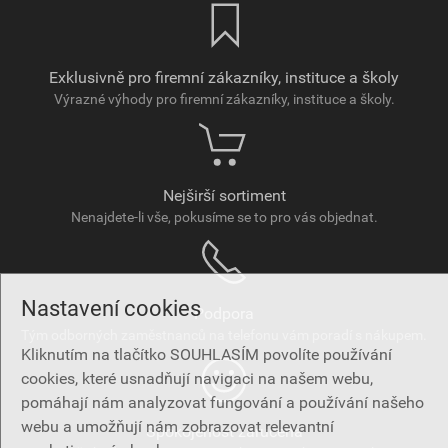
Exklusivně pro firemní zákazníky, instituce a školy
Výrazné výhody pro firemní zákazníky, instituce a školy.
Nejširší sortiment
Nenajdete-li vše, pokusíme se to pro vás objednat.
Nastavení cookies
Podpora
Tým odborných zaměstnanců na telefonu vám poradí s nákupem.
Kliknutím na tlačítko SOUHLASÍM povolíte používání
cookies, které usnadňují navigaci na našem webu,
pomáhají nám analyzovat fungování a používání našeho
webu a umožňují nám zobrazovat relevantní
Spokojenost zaručena