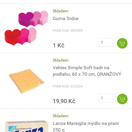
Skladem
Guma Srdce
PeMi kód: 680499
1 Kč
Skladem
Vektex Simple Soft hadr na
podlahu, 60 x 70 cm, ORANŽOVÝ
PeMi kód: 632834
19,90 Kč
Skladem
Lanza Marsiglia mýdlo na praní
250 g