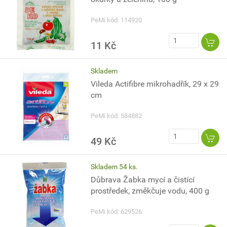
PeMi kód: 114920
11 Kč
Skladem
Vileda Actifibre mikrohadřík, 29 x 29
cm
PeMi kód: 584882
49 Kč
Skladem 54 ks.
Důbrava Žabka mycí a čistící
prostředek, změkčuje vodu, 400 g
PeMi kód: 629526