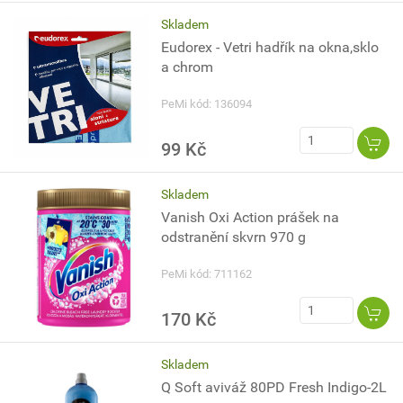
Skladem
Eudorex - Vetri hadřík na okna,sklo
a chrom
PeMi kód: 136094
99 Kč
Skladem
Vanish Oxi Action prášek na
odstranění skvrn 970 g
PeMi kód: 711162
170 Kč
Skladem
Q Soft aviváž 80PD Fresh Indigo-2L