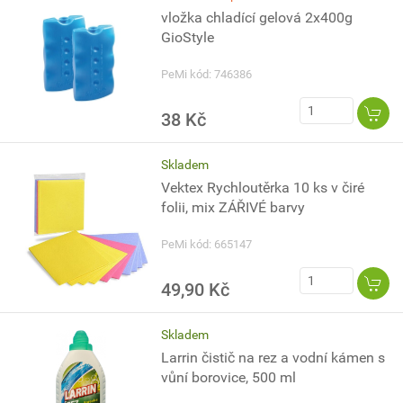
vložka chladící gelová 2x400g
GioStyle
PeMi kód: 746386
38 Kč
Skladem
Vektex Rychloutěrka 10 ks v čiré
folii, mix ZÁŘIVÉ barvy
PeMi kód: 665147
49,90 Kč
Skladem
Larrin čistič na rez a vodní kámen s
vůní borovice, 500 ml