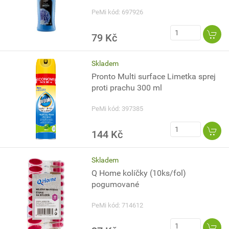
PeMi kód: 697926
79 Kč
Skladem
Pronto Multi surface Limetka sprej
proti prachu 300 ml
PeMi kód: 397385
144 Kč
Skladem
Q Home kolíčky (10ks/fol)
pogumované
PeMi kód: 714612