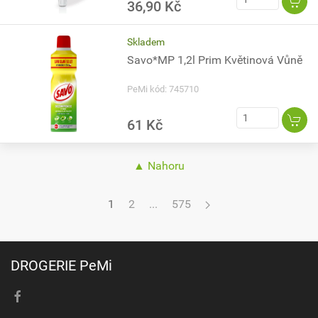
36,90 Kč
Skladem
Savo*MP 1,2l Prim Květinová Vůně
PeMi kód: 745710
61 Kč
▲ Nahoru
1
2
...
575
DROGERIE PeMi