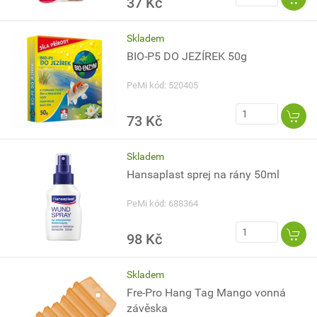
37 Kč
Skladem
BIO-P5 DO JEZÍREK 50g
PeMi kód: 520405
73 Kč
Skladem
Hansaplast sprej na rány 50ml
PeMi kód: 688364
98 Kč
Skladem
Fre-Pro Hang Tag Mango vonná
závěska