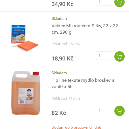
34,90 Kč
Skladem
Vektex Mikroutěrka Silky, 32 x 32
cm, 290 g
PeMi kód: 351852
18,90 Kč
Skladem
Tip line tekuté mýdlo broskev a
vanilka 5L
PeMi kód: 115478
82 Kč
Dodání do 5 pracovních dnů