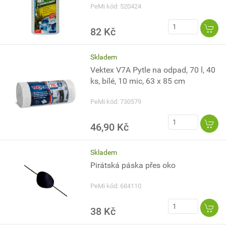
PeMi kód: 520424
82 Kč
Skladem
Vektex V7A Pytle na odpad, 70 l, 40
ks, bílé, 10 mic, 63 x 85 cm
PeMi kód: 730579
46,90 Kč
Skladem
Pirátská páska přes oko
PeMi kód: 684110
38 Kč