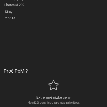
Lhotecká 292
Dřísy
277 14
Proč PeMi?
Extrémně nízké ceny
Nejnižší ceny jsou pro nás prioritou.