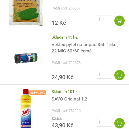
PeMi kód: 265387
12 Kč
Skladem 45 ks.
Vektex pytel na odpad 35L 15ks ,
22 MIC 50*60 černé
PeMi kód: 722678
24,90 Kč
Skladem 101 ks.
SLEVA 16%
SAVO Original 1,2 l
PeMi kód: 751220
52 Kč
43,90 Kč