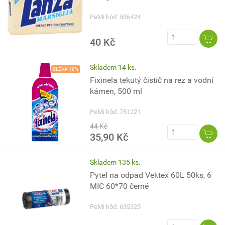
PeMi kód: 586424
40 Kč
Skladem 14 ks.
SLEVA 18%
Fixinela tekutý čistič na rez a vodní
kámen, 500 ml
PeMi kód: 751221
44 Kč
35,90 Kč
Skladem 135 ks.
Pytel na odpad Vektex 60L 50ks, 6
MIC 60*70 černé
PeMi kód: 635325