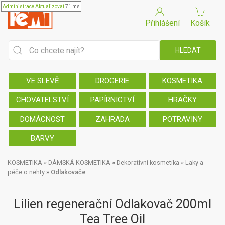
Administrace
Aktualizovat
71 ms
Přihlášení
Košík
VE SLEVĚ
DROGERIE
KOSMETIKA
CHOVATELSTVÍ
PAPÍRNICTVÍ
HRAČKY
DOMÁCNOST
ZAHRADA
POTRAVINY
BARVY
KOSMETIKA
»
DÁMSKÁ KOSMETIKA
»
Dekorativní kosmetika
»
Laky a
péče o nehty
»
Odlakovače
Lilien regenerační Odlakovač 200ml
Tea Tree Oil