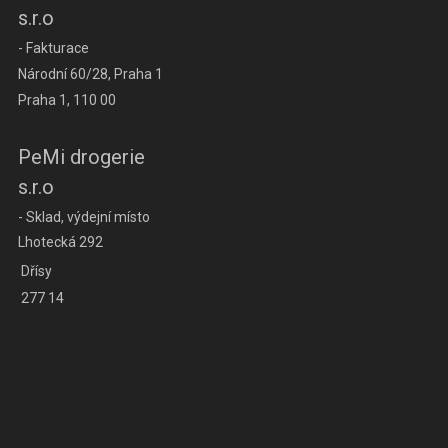
s.r.o
- Fakturace
Národní 60/28, Praha 1
Praha 1, 110 00
PeMi drogerie
s.r.o
- Sklad, výdejní místo
Lhotecká 292
Dřísy
277 14