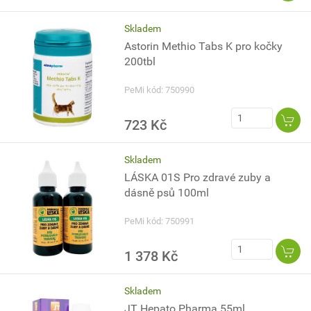
Skladem
Astorin Methio Tabs K pro kočky
200tbl
PeMi kód: 750990
723 Kč
Skladem
LÁSKA 01S Pro zdravé zuby a
dásně psů 100ml
PeMi kód: 750991
1 378 Kč
Skladem
JT Hepato Pharma 55ml