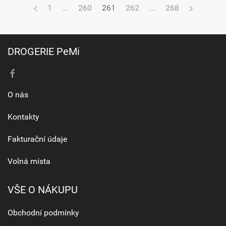
1
...
260
261
262
...
268
DROGERIE PeMi
O nás
Kontakty
Fakturační údaje
Volná místa
VŠE O NÁKUPU
Obchodní podmínky