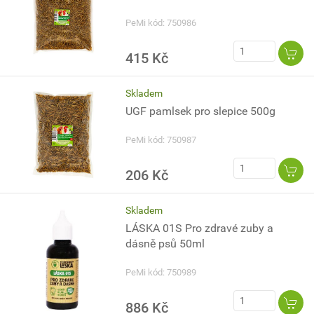
PeMi kód: 750986
415 Kč
Skladem
UGF pamlsek pro slepice 500g
PeMi kód: 750987
206 Kč
Skladem
LÁSKA 01S Pro zdravé zuby a
dásně psů 50ml
PeMi kód: 750989
886 Kč