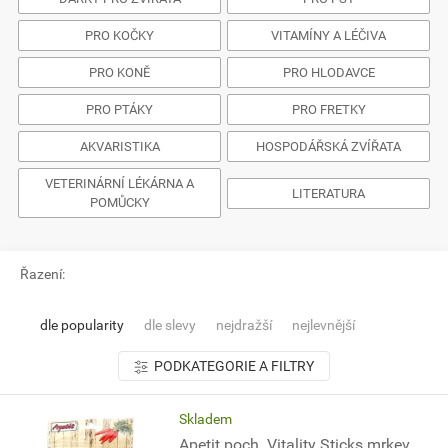
PRO KOČKY
VITAMÍNY A LÉČIVA
PRO KONĚ
PRO HLODAVCE
PRO PTÁKY
PRO FRETKY
AKVARISTIKA
HOSPODÁŘSKÁ ZVÍŘATA
VETERINÁRNÍ LÉKÁRNA A
LITERATURA
POMŮCKY
Řazení:
dle popularity
dle slevy
nejdražší
nejlevnější
PODKATEGORIE A FILTRY
Skladem
Apetit poch. Vitality Sticks mrkev