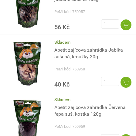
PeMi kód: 750957
56 Kč
Skladem
Apetit zajícova zahrádka Jablka
sušená, kroužky 30g
PeMi kód: 750958
40 Kč
Skladem
Apetit zajícova zahrádka Červená
řepa suš. kostka 120g
PeMi kód: 750959