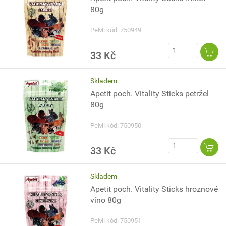
80g
PeMi kód: 750949
33 Kč
Skladem
Apetit poch. Vitality Sticks petržel
80g
PeMi kód: 750950
33 Kč
Skladem
Apetit poch. Vitality Sticks hroznové
víno 80g
PeMi kód: 750951