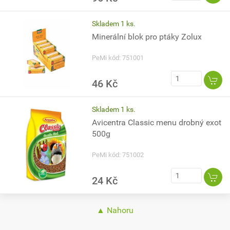
Skladem 1 ks.
Minerální blok pro ptáky Zolux
PeMi kód: 751001
46 Kč
Skladem 1 ks.
Avicentra Classic menu drobný exot
500g
PeMi kód: 751002
24 Kč
▲ Nahoru