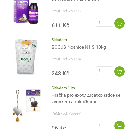
PeMi kód: 750993
611 Kč
Skladem
BOCUS Nosnice N1 S 10kg
PeMi kód: 750994
243 Kč
Skladem 1 ks.
Hračka pro exoty Zrcátko srdce se
zvonkem a rolničkami
PeMi kód: 750997
96 Kč