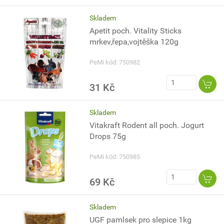
Skladem
Apetit poch. Vitality Sticks
mrkev,řepa,vojtěška 120g
PeMi kód: 750982
31 Kč
Skladem
Vitakraft Rodent all poch. Jogurt
Drops 75g
PeMi kód: 750985
69 Kč
Skladem
UGF pamlsek pro slepice 1kg