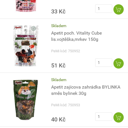
33 Kč
Skladem
Apetit poch. Vitality Cube
lis.vojtěška,mrkev 150g
PeMi kód: 750952
51 Kč
Skladem
Apetit zajícova zahrádka BYLINKA
směs bylinek 30g
PeMi kód: 750953
40 Kč