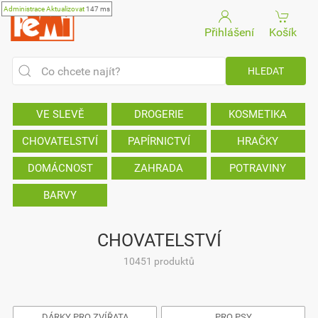
Administrace
Aktualizovat
147 ms
Přihlášení
Košík
VE SLEVĚ
DROGERIE
KOSMETIKA
CHOVATELSTVÍ
PAPÍRNICTVÍ
HRAČKY
DOMÁCNOST
ZAHRADA
POTRAVINY
BARVY
CHOVATELSTVÍ
10451 produktů
DÁRKY PRO ZVÍŘATA
PRO PSY