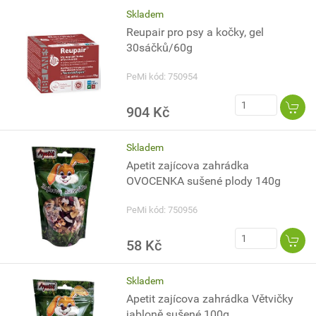
Skladem
Reupair pro psy a kočky, gel
30sáčků/60g
PeMi kód: 750954
904 Kč
Skladem
Apetit zajícova zahrádka
OVOCENKA sušené plody 140g
PeMi kód: 750956
58 Kč
Skladem
Apetit zajícova zahrádka Větvičky
jabloně sušené 100g