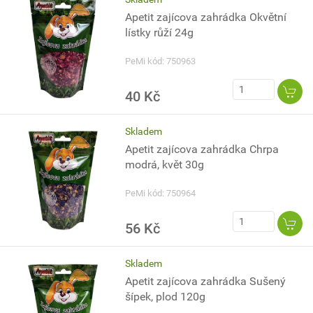
Apetit zajícova zahrádka Okvětní
lístky růží 24g
PeMi kód: 750963
40 Kč
Skladem
Apetit zajícova zahrádka Chrpa
modrá, květ 30g
PeMi kód: 750964
56 Kč
Skladem
Apetit zajícova zahrádka Sušený
šípek, plod 120g