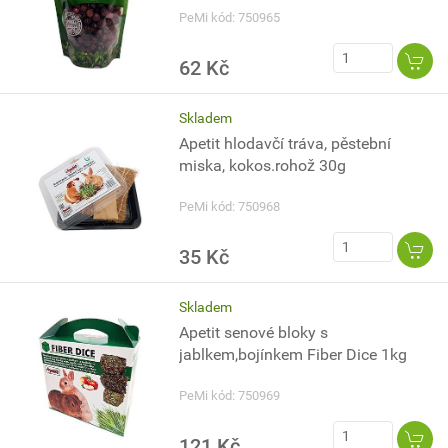
PeMi kód: 750965
62 Kč
Skladem
Apetit hlodavčí tráva, pěstební
miska, kokos.rohož 30g
PeMi kód: 750968
35 Kč
Skladem
Apetit senové bloky s
jablkem,bojínkem Fiber Dice 1kg
PeMi kód: 750969
121 Kč