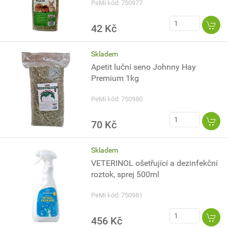
PeMi kód: 750977
42 Kč
Skladem
Apetit luční seno Johnny Hay
Premium 1kg
PeMi kód: 750980
70 Kč
Skladem
VETERINOL ošetřující a dezinfekční
roztok, sprej 500ml
PeMi kód: 750981
456 Kč