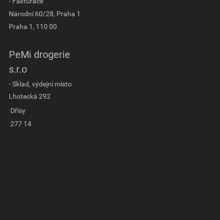
- Fakturace
Národní 60/28, Praha 1
Praha 1, 110 00
PeMi drogerie
s.r.o
- Sklad, výdejní místo
Lhotecká 292
Dřísy
277 14