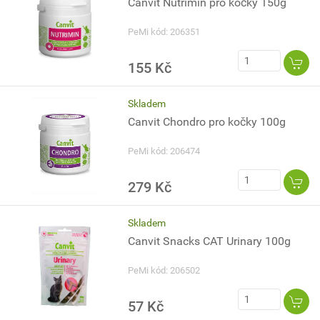
Canvit Nutrimin pro kočky 150g
PeMi kód: 206351
155 Kč
Skladem
Canvit Chondro pro kočky 100g
PeMi kód: 206474
279 Kč
Skladem
Canvit Snacks CAT Urinary 100g
PeMi kód: 206502
57 Kč