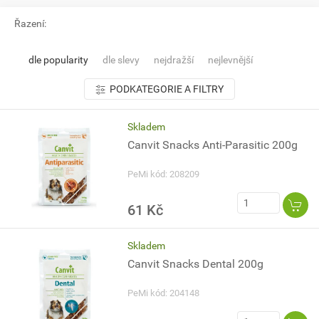
Řazení:
dle popularity
dle slevy
nejdražší
nejlevnější
PODKATEGORIE A FILTRY
Skladem
Canvit Snacks Anti-Parasitic 200g
PeMi kód: 208209
61 Kč
Skladem
Canvit Snacks Dental 200g
PeMi kód: 204148