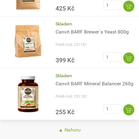
425 Kč
Skladem
Canvit BARF Brewer´s Yeast 800g
PeMi kód: 251181
399 Kč
Skladem
Canvit BARF Mineral Balancer 260g
PeMi kód: 251182
255 Kč
▲ Nahoru