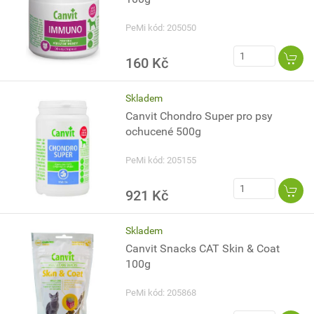
PeMi kód: 205050
160 Kč
Skladem
Canvit Chondro Super pro psy
ochucené 500g
PeMi kód: 205155
921 Kč
Skladem
Canvit Snacks CAT Skin & Coat
100g
PeMi kód: 205868