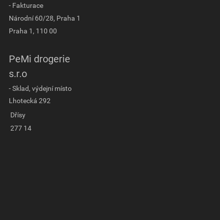
- Fakturace
Národní 60/28, Praha 1
Praha 1, 110 00
PeMi drogerie
s.r.o
- Sklad, výdejní místo
Lhotecká 292
Dřísy
277 14