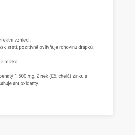
rfektní vzhled .
sk srsti, pozitivně ovlivňuje rohovinu drápků.
né mléko.
enatý 1 500 mg, Zinek (E6, chelát zinku a
ahuje antioxidanty.