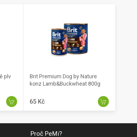
ě plv
Brit Premium Dog by Nature
konz Lamb&Buckwheat 800g
65 Kč
Proč PeMi?