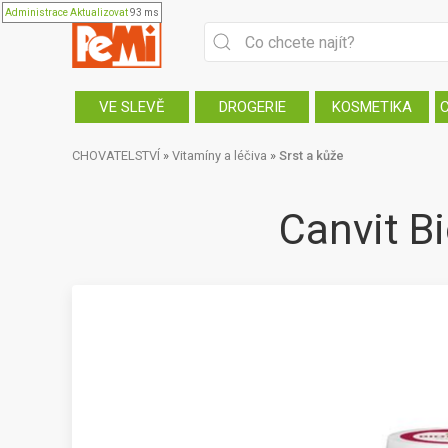
Administrace
Aktualizovat
93 ms
VE SLEVĚ
DROGERIE
KOSMETIKA
CHOVATELSTVÍ
»
Vitamíny a léčiva
»
Srst a kůže
Canvit B