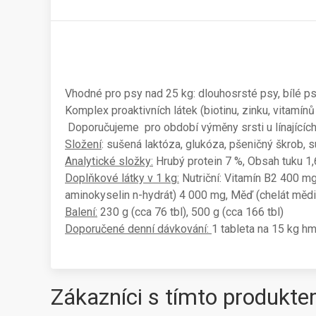
Vhodné pro psy nad 25 kg: dlouhosrsté psy, bílé psy,
Komplex proaktivních látek (biotinu, zinku, vitamínů
Doporučujeme pro období výměny srsti u línajících
Složení
: sušená laktóza, glukóza, pšeničný škrob, 
Analytické složky:
Hrubý protein 7 %, Obsah tuku 1,
Doplňkové látky v 1 kg:
Nutriční: Vitamín B2 400 mg
aminokyselin n-hydrát) 4 000 mg, Měď (chelát mědi 
Balení:
230 g (cca 76 tbl), 500 g (cca 166 tbl)
Doporučené denní dávkování:
1 tableta na 15 kg h
Zákazníci s tímto produkte