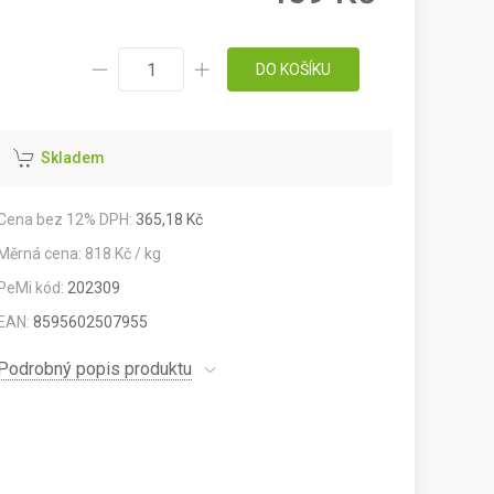
DO KOŠÍKU
Skladem
Cena bez 12% DPH:
365,18 Kč
Měrná cena: 818 Kč / kg
PeMi kód:
202309
EAN:
8595602507955
Podrobný popis produktu