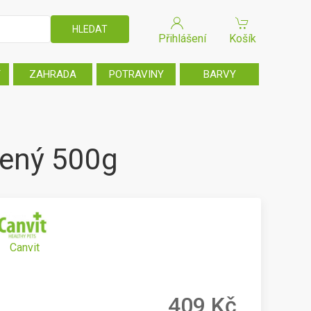
Přihlášení
Košík
T
ZAHRADA
POTRAVINY
BARVY
cený 500g
Canvit
409 Kč