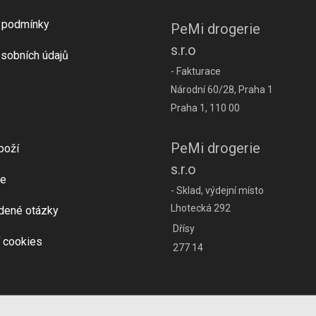
 podmínky
PeMi drogerie
s.r.o
sobních údajů
- Fakturace
Národní 60/28, Praha 1
Praha 1, 110 00
PeMi drogerie
boží
s.r.o
e
- Sklad, výdejní místo
Lhotecká 292
dené otázky
Dřísy
 cookies
277 14