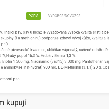
POPIS
VÝROBCE/DOVOZCE
 línající psy, psy u nichž je vyžadována vysoká kvalita srsti a pe
 skupiny B a methioninu) podporuje zdravý vývoj kůže, kvalitu a le
 psů.
sušené pivovarské kvasnice, uhličitan vápenatý, sušené odstředě
6 %,Hrubý popel 16,3 %, Hrubá vláknina 1,3 %.
, Biotin 1 500 mg, Niacinamid (3a315) 3 000 mg, Pantothenan váp
a aminokyselin n-hydrát) 900 mg, DL-Methionin (3.1.1) 20 g. Obs
motnosti psa
m kupují