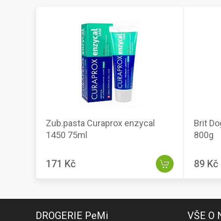
Zub.pasta Curaprox enzycal
Brit D
1450 75ml
800g
171 Kč
89 Kč
DROGERIE PeMi
VŠE O