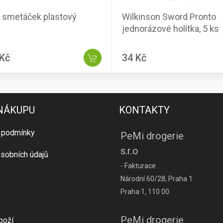
 smetáček plastový
Wilkinson Sword Pronto
jednorázové holítka, 5 ks
 Kč
34 Kč
 NÁKUPU
KONTAKTY
 podmínky
PeMi drogerie
s.r.o
sobních údajů
- Fakturace
Národní 60/28, Praha 1
Praha 1, 110 00
PeMi drogerie
boží