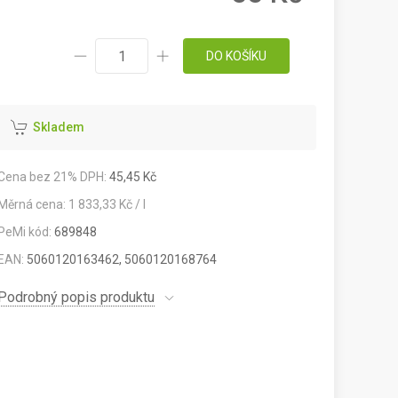
DO KOŠÍKU
Skladem
Cena bez 21% DPH:
45,45 Kč
Měrná cena: 1 833,33 Kč / l
PeMi kód:
689848
EAN:
5060120163462, 5060120168764
Podrobný popis produktu