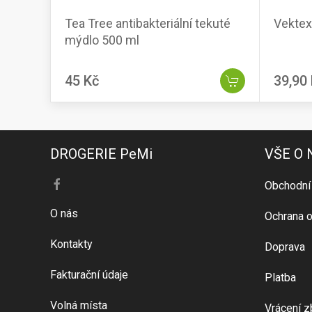
Tea Tree antibakteriální tekuté
Vektex
mýdlo 500 ml
45 Kč
39,90
DROGERIE PeMi
VŠE O
Obchodní
O nás
Ochrana o
Kontakty
Doprava
Fakturační údaje
Platba
Volná místa
Vrácení z