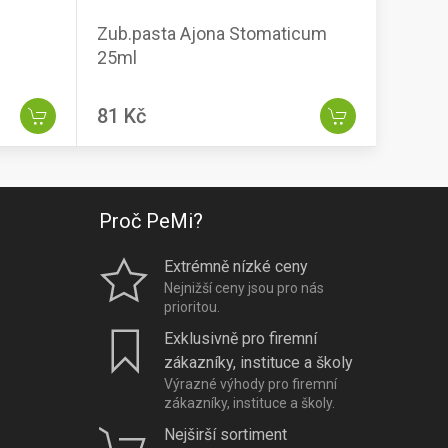
Zub.pasta Ajona Stomaticum
25ml
81 Kč
Proč PeMi?
Extrémně nízké ceny
Nejnižší ceny jsou pro nás
prioritou.
Exklusivně pro firemní
zákazníky, instituce a školy
Výrazné výhody pro firemní
zákazníky, instituce a školy.
Nejširší sortiment