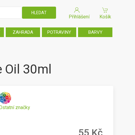
Přihlášení
Košík
T
ZAHRADA
POTRAVINY
BARVY
 Oil 30ml
Ostatní značky
55 Kč