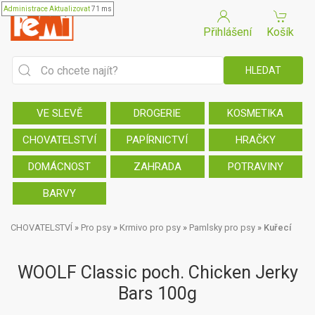
Administrace
Aktualizovat
71 ms
Přihlášení
Košík
VE SLEVĚ
DROGERIE
KOSMETIKA
CHOVATELSTVÍ
PAPÍRNICTVÍ
HRAČKY
DOMÁCNOST
ZAHRADA
POTRAVINY
BARVY
CHOVATELSTVÍ
»
Pro psy
»
Krmivo pro psy
»
Pamlsky pro psy
»
Kuřecí
WOOLF Classic poch. Chicken Jerky
Bars 100g