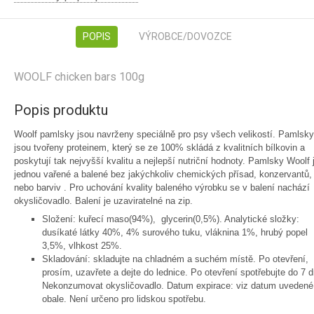
POPIS
VÝROBCE/DOVOZCE
WOOLF chicken bars 100g
Popis produktu
Woolf pamlsky jsou navrženy speciálně pro psy všech velikostí. Pamlsky
jsou tvořeny proteinem, který se ze 100% skládá z kvalitních bílkovin a
poskytují tak nejvyšší kvalitu a nejlepší nutriční hodnoty. Pamlsky Woolf 
jednou vařené a balené bez jakýchkoliv chemických přísad, konzervantů,
nebo barviv . Pro uchování kvality baleného výrobku se v balení nachází
okysličovadlo. Balení je uzaviratelné na zip.
Složení: kuřecí maso(94%), glycerin(0,5%). Analytické složky:
dusíkaté látky 40%, 4% surového tuku, vláknina 1%, hrubý popel
3,5%, vlhkost 25%.
Skladování: skladujte na chladném a suchém místě. Po otevření,
prosím, uzavřete a dejte do lednice. Po otevření spotřebujte do 7 d
Nekonzumovat okysličovadlo. Datum expirace: viz datum uvedené
obale. Není určeno pro lidskou spotřebu.