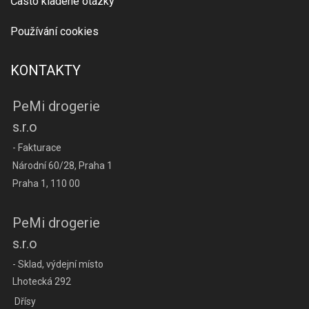
Často kladené otázky
Používání cookies
KONTAKTY
PeMi drogerie
s.r.o
- Fakturace
Národní 60/28, Praha 1
Praha 1, 110 00
PeMi drogerie
s.r.o
- Sklad, výdejní místo
Lhotecká 292
Dřísy