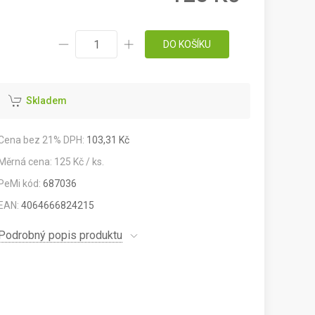
DO KOŠÍKU
Skladem
Cena bez 21% DPH:
103,31 Kč
Měrná cena: 125 Kč / ks.
PeMi kód:
687036
EAN:
4064666824215
Podrobný popis produktu