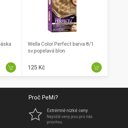
páska
Wella Color Perfect barva 8/1
sv.popelavá blon
125 Kč
Proč PeMi?
Extrémně nízké ceny
Nejnižší ceny jsou pro nás
prioritou.