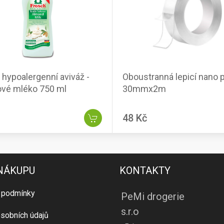
 hypoalergenní aviváž -
Oboustranná lepicí nano 
vé mléko 750 ml
30mmx2m
48 Kč
 NÁKUPU
KONTAKTY
 podmínky
PeMi drogerie
s.r.o
sobních údajů