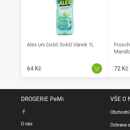
Alex uni čistič Svěží Vánek 1L
Frosch
Mandlo
64 Kč
72 Kč
DROGERIE PeMi
VŠE O
Obchodní
O nás
Ochrana o