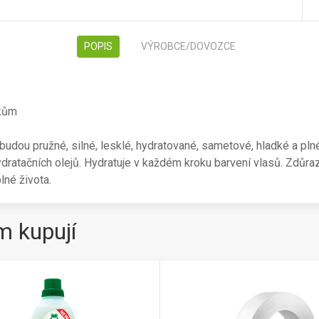
POPIS
VÝROBCE/DOVOZCE
čkům
dou pružné, silné, lesklé, hydratované, sametové, hladké a pln
ydratačních olejů. Hydratuje v každém kroku barvení vlasů. Zdůr
lné života.
m kupují