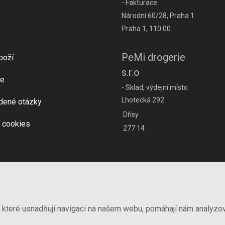
- Fakturace
Národní 60/28, Praha 1
Praha 1, 110 00
PeMi drogerie
boží
s.r.o
e
- Sklad, výdejní místo
Lhotecká 292
dené otázky
Dřísy
 cookies
277 14
, které usnadňují navigaci na našem webu, pomáhají nám analyzo