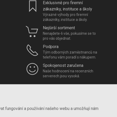
Exklusivně pro firemní
zákazníky, instituce a školy
Výrazné výhody pro firemní
zákazníky, instituce a školy.
Nejširší sortiment
Nenajdete-li vše, pokusíme se to
pro vás objednat.
Podpora
Tým odborných zaměstnanců na
telefonu vám poradí s nákupem.
Spokojenost zaručena
Naše hodnocení na recenzních
serverech jsou vysoká.
vat fungování a používání našeho webu a umožňují nám