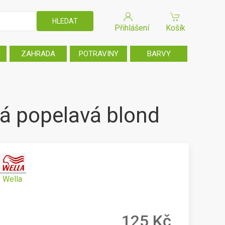
Přihlášení
Košík
T
ZAHRADA
POTRAVINY
BARVY
tlá popelavá blond
Wella
125 Kč