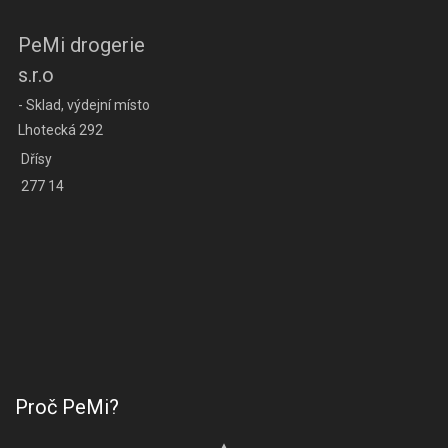
PeMi drogerie
s.r.o
- Sklad, výdejní místo
Lhotecká 292
Dřísy
277 14
Proč PeMi?