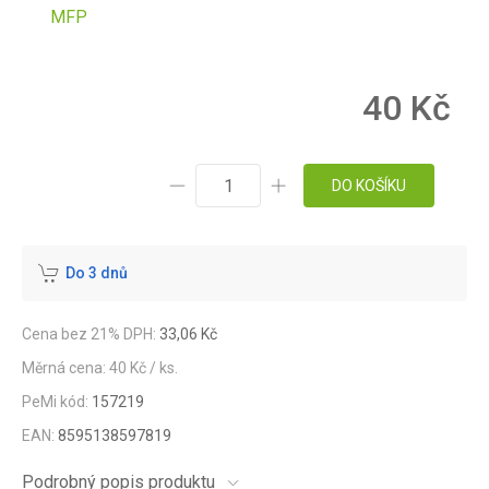
MFP
40 Kč
DO KOŠÍKU
Do 3 dnů
Cena bez 21% DPH:
33,06 Kč
Měrná cena: 40 Kč / ks.
PeMi kód:
157219
EAN:
8595138597819
Podrobný popis produktu