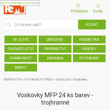
Administrace
Aktualizovat
61 ms
Přihlášení
Košík
VE SLEVĚ
DROGERIE
KOSMETIKA
CHOVATELSTVÍ
PAPÍRNICTVÍ
HRAČKY
DOMÁCNOST
ZAHRADA
POTRAVINY
BARVY
PAPÍRNICTVÍ
»
VÝTVARNÉ POTŘEBY
»
KRESLENÍ
»
Voskovky
Voskovky MFP 24 ks barev -
trojhranné