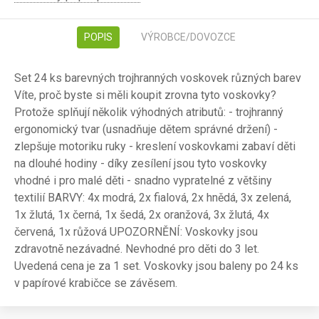
POPIS
VÝROBCE/DOVOZCE
Set 24 ks barevných trojhranných voskovek různých barev
Víte, proč byste si měli koupit zrovna tyto voskovky?
Protože splňují několik výhodných atributů: - trojhranný
ergonomický tvar (usnadňuje dětem správné držení) -
zlepšuje motoriku ruky - kreslení voskovkami zabaví děti
na dlouhé hodiny - díky zesílení jsou tyto voskovky
vhodné i pro malé děti - snadno vypratelné z většiny
textilií BARVY: 4x modrá, 2x fialová, 2x hnědá, 3x zelená,
1x žlutá, 1x černá, 1x šedá, 2x oranžová, 3x žlutá, 4x
červená, 1x růžová UPOZORNĚNÍ: Voskovky jsou
zdravotně nezávadné. Nevhodné pro děti do 3 let.
Uvedená cena je za 1 set. Voskovky jsou baleny po 24 ks
v papírové krabičce se závěsem.