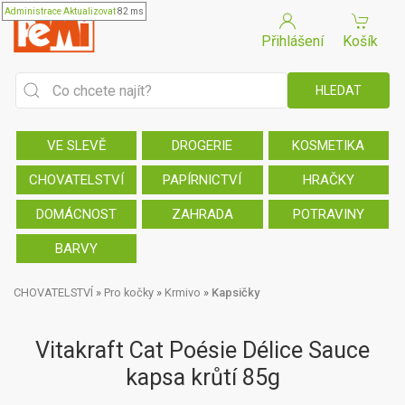
Administrace
Aktualizovat
82 ms
Přihlášení
Košík
VE SLEVĚ
DROGERIE
KOSMETIKA
CHOVATELSTVÍ
PAPÍRNICTVÍ
HRAČKY
DOMÁCNOST
ZAHRADA
POTRAVINY
BARVY
CHOVATELSTVÍ
»
Pro kočky
»
Krmivo
»
Kapsičky
Vitakraft Cat Poésie Délice Sauce
kapsa krůtí 85g