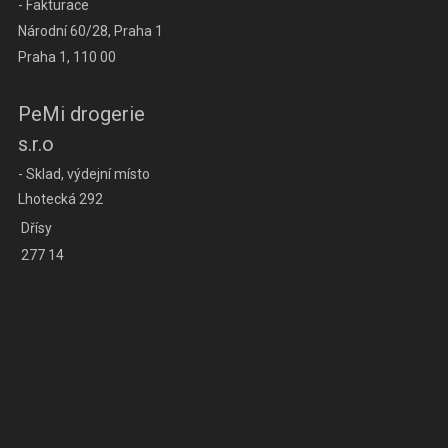
- Fakturace
Národní 60/28, Praha 1
Praha 1, 110 00
PeMi drogerie
s.r.o
- Sklad, výdejní místo
Lhotecká 292
Dřísy
277 14