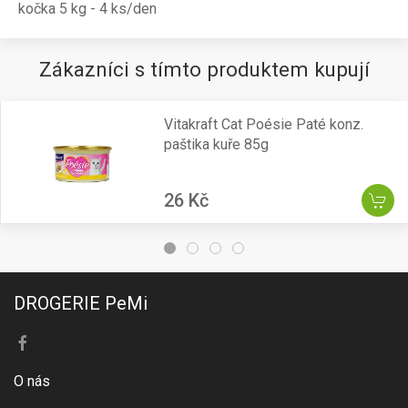
kočka 5 kg - 4 ks/den
Zákazníci s tímto produktem kupují
Vitakraft Cat Poésie Paté konz.
paštika kuře 85g
26 Kč
DROGERIE PeMi
O nás