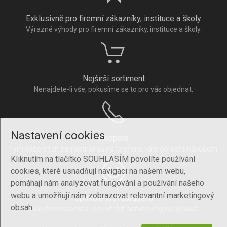
Exklusivně pro firemní zákazníky, instituce a školy
Výrazné výhody pro firemní zákazníky, instituce a školy.
Nejširší sortiment
Nenajdete-li vše, pokusíme se to pro vás objednat.
Nastavení cookies
Podpora
Tým odborných zaměstnanců na telefonu vám poradí s nákupem.
Kliknutím na tlačítko SOUHLASÍM povolíte používání
cookies, které usnadňují navigaci na našem webu,
pomáhají nám analyzovat fungování a používání našeho
webu a umožňují nám zobrazovat relevantní marketingový
Spokojenost zaručena
obsah.
Naše hodnocení na recenzních serverech jsou vysoká.