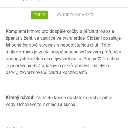
POPIS
VÝROBCE/DOVOZCE
Kompletní krmivo pro dospělé kočky s příchutí losos a
špenát v želé, ve vaničce ve tvaru srdce. Složení obsahuje
lahodné čerstvé suroviny s neodolatelnou chutí. Toto
mokré krmivo je zcela přizpůsobeno výživovým potřebám
dospělých koček a má nejvyšší kvalitu. Poésie® Creátion
je připravena BEZ přidaných cukrů, obilovin, umělých
barviv, zvýrazňovačů chuti a konzervantů.
Krmný návod:
Zajistěte kočce dostatek čerstvé pitné
vody. Uchovávejte v chladu a suchu.