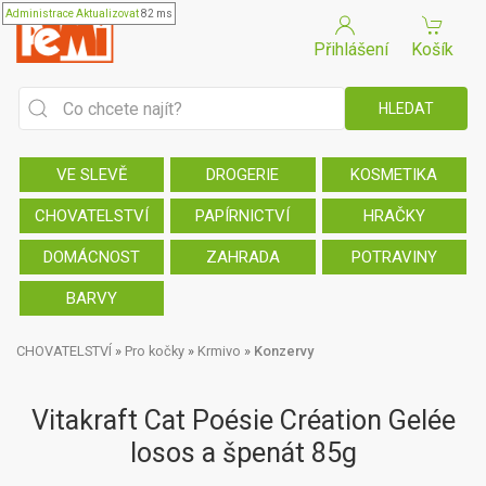
Administrace
Aktualizovat
82 ms
Přihlášení
Košík
VE SLEVĚ
DROGERIE
KOSMETIKA
CHOVATELSTVÍ
PAPÍRNICTVÍ
HRAČKY
DOMÁCNOST
ZAHRADA
POTRAVINY
BARVY
CHOVATELSTVÍ
»
Pro kočky
»
Krmivo
»
Konzervy
Vitakraft Cat Poésie Création Gelée
losos a špenát 85g