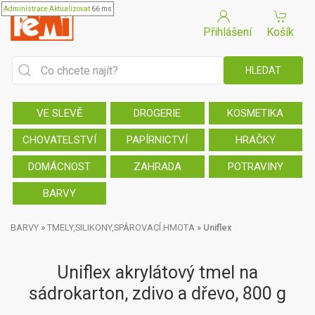
Administrace
Aktualizovat
66 ms
Přihlášení
Košík
VE SLEVĚ
DROGERIE
KOSMETIKA
CHOVATELSTVÍ
PAPÍRNICTVÍ
HRAČKY
DOMÁCNOST
ZAHRADA
POTRAVINY
BARVY
BARVY
»
TMELY,SILIKONY,SPÁROVACÍ HMOTA
»
Uniflex
Uniflex akrylátový tmel na
sádrokarton, zdivo a dřevo, 800 g