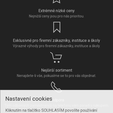
Extrémně nízké ceny
Nejnižší ceny jsou pro nás prioritou.
Exklusivně pro firemní zákazníky, instituce a školy
Výrazné výhody pro firemní zákazníky, instituce a školy.
Nejširší sortiment
Nenajdete-li vše, pokusíme se to pro vás objednat.
Nastavení cookies
Podpora
Tým odborných zaměstnanců na telefonu vám poradí s nákupem.
Kliknutím na tlačítko SOUHLASÍM povolíte používání