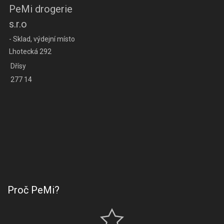
PeMi drogerie
s.r.o
- Sklad, výdejní místo
Lhotecká 292
Dřísy
277 14
Proč PeMi?