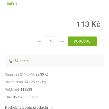
Uniflex
113 Kč
DO KOŠÍKU
Skladem
Cena bez 21% DPH:
93,39 Kč
Měrná cena: 141,25 Kč / kg
PeMi kód:
113523
EAN:
8591235056853
Podrobný popis produktu