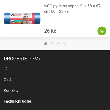
viGO pytle na odpad, 9 µ, 58 × 67
cm, 60 l, 28 ks
26 Kč
DROGERIE PeMi
O nás
Kontakty
Fakturační údaje