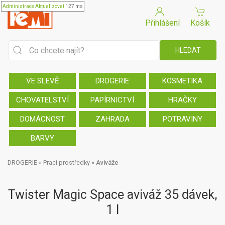
Administrace
Aktualizovat
127 ms
Přihlášení
Košík
VE SLEVĚ
DROGERIE
KOSMETIKA
CHOVATELSTVÍ
PAPÍRNICTVÍ
HRAČKY
DOMÁCNOST
ZAHRADA
POTRAVINY
BARVY
DROGERIE
»
Prací prostředky
»
Aviváže
Twister Magic Space aviváž 35 dávek,
1 l