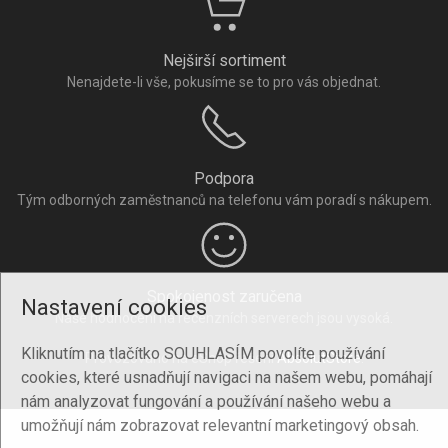
Nejširší sortiment
Nenajdete-li vše, pokusíme se to pro vás objednat.
Podpora
Tým odborných zaměstnanců na telefonu vám poradí s nákupem.
Spokojenost zaručena
Nastavení cookies
Naše hodnocení na recenzních serverech jsou vysoká.
Kliknutím na tlačítko SOUHLASÍM povolíte používání
Provozováno na eShop řešení
AbsolutStore
.
cookies, které usnadňují navigaci na našem webu, pomáhají
nám analyzovat fungování a používání našeho webu a
umožňují nám zobrazovat relevantní marketingový obsah.