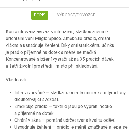
POPIS
VÝROBCE/DOVOZCE
Koncentrovaná aviváž s intenzivní, sladkou a jemně
orientální vůní Magic Space. Změkčuje prádlo, chrání
vlákna a usnadňuje žehlení. Díky antistatickému účinku
je prádlo příjemné na dotek a méně se mačká.
Koncentrované složení vystačí až na 35 pracích dávek
a šetří životní prostředí i místo při skladování.
Vlastnosti:
Intenzivní vůně — sladká, s orientálními a zemitými tóny,
dlouhotrvající svěžest.
Změkčuje prádlo — textilie jsou po vyprání hebké
a příjemné na dotek.
Chrání vlákna — pomáhá udržet tvar a kvalitu oděvů.
Usnadňuje žehlení — prádlo je méně zmačkané a lépe se