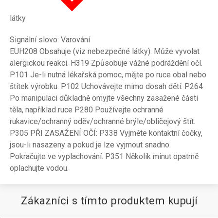
látky
Signální slovo: Varování
EUH208 Obsahuje (viz nebezpečné látky). Může vyvolat
alergickou reakci. H319 Způsobuje vážné podráždění očí.
P101 Je-li nutná lékařská pomoc, mějte po ruce obal nebo
štítek výrobku. P102 Uchovávejte mimo dosah dětí. P264
Po manipulaci důkladně omyjte všechny zasažené části
těla, například ruce P280 Používejte ochranné
rukavice/ochranný oděv/ochranné brýle/obličejový štít.
P305 PŘI ZASAŽENÍ OČÍ: P338 Vyjměte kontaktní čočky,
jsou-li nasazeny a pokud je lze vyjmout snadno.
Pokračujte ve vyplachování. P351 Několik minut opatrně
oplachujte vodou.
Zákazníci s tímto produktem kupují