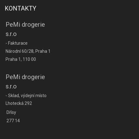
KONTAKTY
PeMi drogerie
s.r.o
- Fakturace
Národní 60/28, Praha 1
Praha 1, 110 00
PeMi drogerie
s.r.o
- Sklad, výdejní místo
Lhotecká 292
Dřísy
277 14