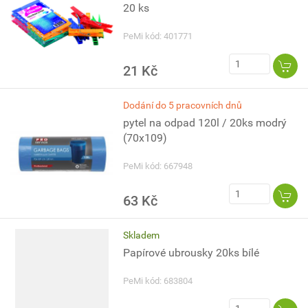
20 ks
PeMi kód: 401771
21 Kč
Dodání do 5 pracovních dnů
pytel na odpad 120l / 20ks modrý
(70x109)
PeMi kód: 667948
63 Kč
Skladem
Papírové ubrousky 20ks bílé
PeMi kód: 683804