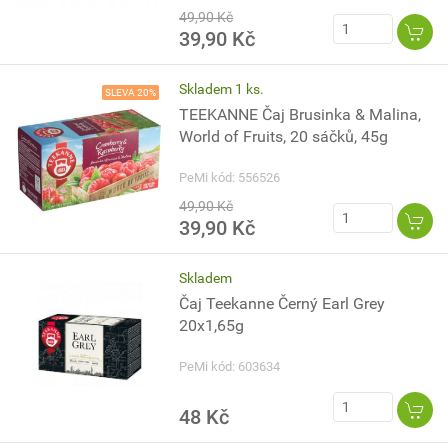
49,90 Kč
39,90 Kč
Skladem 1 ks.
SLEVA 20%
TEEKANNE Čaj Brusinka & Malina,
World of Fruits, 20 sáčků, 45g
PeMi kód: 556526
49,90 Kč
39,90 Kč
Skladem
Čaj Teekanne Černý Earl Grey
20x1,65g
PeMi kód: 603634
48 Kč