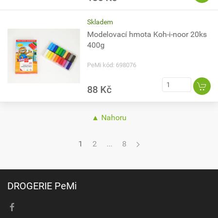
Skladem
Modelovací hmota Koh-i-noor 20ks
400g
PeMi kód: 698076
88 Kč
▲ Nahoru
1
2
...
8
DROGERIE PeMi