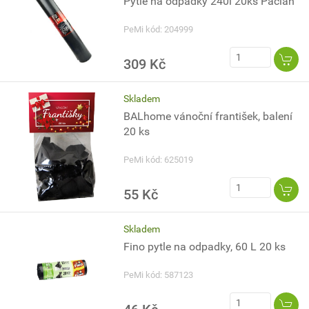
Pytle na odpadky 240l 20ks Paclan
PeMi kód: 204999
309 Kč
Skladem
BALhome vánoční františek, balení
20 ks
PeMi kód: 625019
55 Kč
Skladem
Fino pytle na odpadky, 60 L 20 ks
PeMi kód: 587123