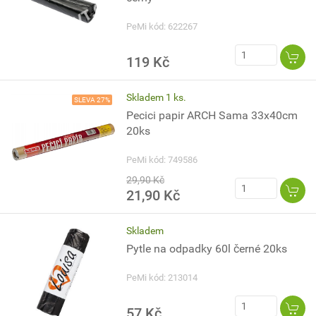
PeMi kód: 622267
119 Kč
Skladem 1 ks.
SLEVA 27%
Pecici papir ARCH Sama 33x40cm
20ks
PeMi kód: 749586
29,90 Kč
21,90 Kč
Skladem
Pytle na odpadky 60l černé 20ks
PeMi kód: 213014
57 Kč