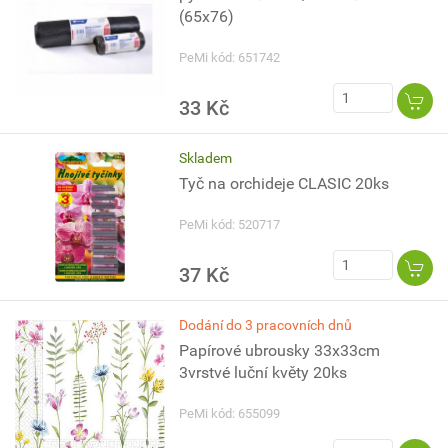
(65x76)
PeMi kód: 651742
33 Kč
Skladem
Tyč na orchideje CLASIC 20ks
PeMi kód: 520717
37 Kč
Dodání do 3 pracovních dnů
Papírové ubrousky 33x33cm
3vrstvé luční květy 20ks
PeMi kód: 655099