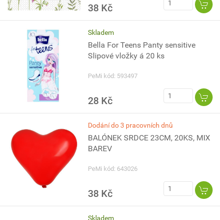
38 Kč
Skladem
Bella For Teens Panty sensitive
Slipové vložky á 20 ks
PeMi kód: 593497
28 Kč
Dodání do 3 pracovních dnů
BALÓNEK SRDCE 23CM, 20KS, MIX
BAREV
PeMi kód: 643026
38 Kč
Skladem