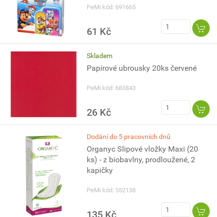
PeMi kód: 691665
61 Kč
Skladem
Papírové ubrousky 20ks červené
PeMi kód: 683843
26 Kč
Dodání do 5 pracovních dnů
Organyc Slipové vložky Maxi (20
ks) - z biobavlny, prodloužené, 2
kapičky
PeMi kód: 552138
135 Kč