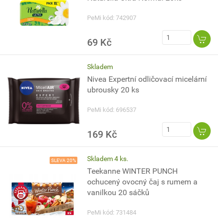
PeMi kód: 742907
69 Kč
Skladem
Nivea Expertní odličovací micelární
ubrousky 20 ks
PeMi kód: 696537
169 Kč
Skladem 4 ks.
SLEVA 20%
Teekanne WINTER PUNCH
ochucený ovocný čaj s rumem a
vanilkou 20 sáčků
PeMi kód: 731484