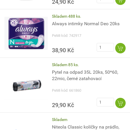
24,90 Kč
Skladem 488 ks.
Always intimky Normal Deo 20ks
PeMi kód: 742917
38,90 Kč
Skladem 85 ks.
Pytel na odpad 35L 20ks, 50*60,
22mic, černé zatahovací
PeMi kód: 661860
29,90 Kč
Skladem
Niteola Classic kolíčky na prádlo,