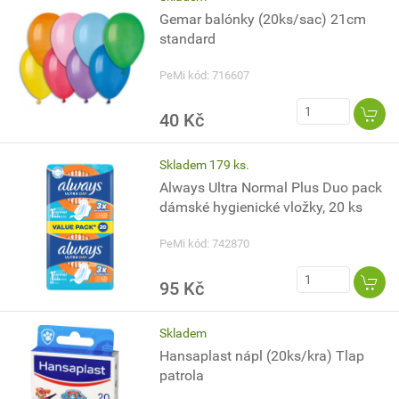
Gemar balónky (20ks/sac) 21cm
standard
PeMi kód: 716607
40 Kč
Skladem 179 ks.
Always Ultra Normal Plus Duo pack
dámské hygienické vložky, 20 ks
PeMi kód: 742870
95 Kč
Skladem
Hansaplast nápl (20ks/kra) Tlap
patrola