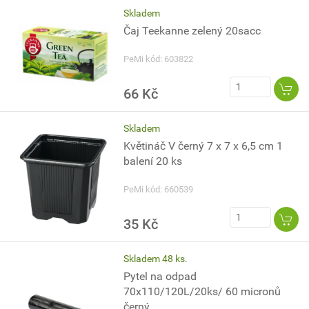
Skladem
Čaj Teekanne zelený 20sacc
PeMi kód: 603822
66 Kč
Skladem
Květináč V černý 7 x 7 x 6,5 cm 1
balení 20 ks
PeMi kód: 660539
35 Kč
Skladem 48 ks.
Pytel na odpad
70x110/120L/20ks/ 60 micronů
černý