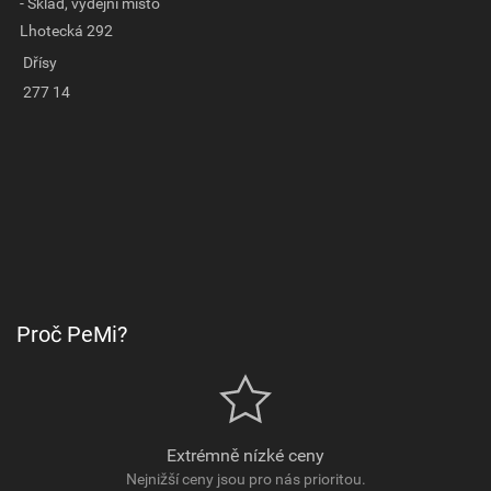
- Sklad, výdejní místo
Lhotecká 292
Dřísy
277 14
Proč PeMi?
Extrémně nízké ceny
Nejnižší ceny jsou pro nás prioritou.