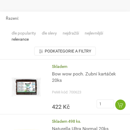
Řazení:
dle popularity
dle slevy
nejdražší
nejlevnější
relevance
PODKATEGORIE A FILTRY
Skladem
Bow wow poch. Zubní kartáček
20ks
PeMi kód: 700623
422 Kč
Skladem 498 ks.
Naturella Ultra Normal 20ks