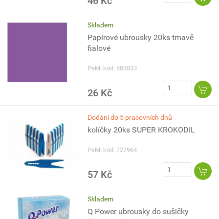
46 Kč
Skladem
Papírové ubrousky 20ks tmavě
fialové
PeMi kód: 683833
26 Kč
Dodání do 5 pracovních dnů
kolíčky 20ks SUPER KROKODIL
PeMi kód: 727964
57 Kč
Skladem
Q Power ubrousky do sušičky