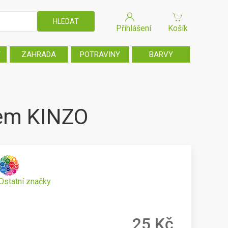
Přihlášení
Košík
T
ZAHRADA
POTRAVINY
BARVY
dem KINZO
Ostatní značky
25 Kč