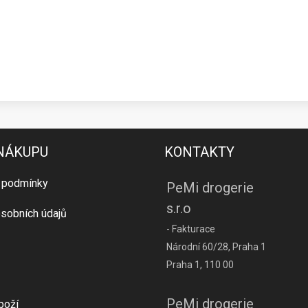
 NÁKUPU
KONTAKTY
 podmínky
PeMi drogerie
s.r.o
sobních údajů
- Fakturace
Národní 60/28, Praha 1
Praha 1, 110 00
PeMi drogerie
boží