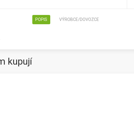
POPIS
VÝROBCE/DOVOZCE
O
m kupují