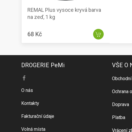
REMAL Plus vysoce kryvá barva
na zeď, 1 kg
68 Kč
DROGERIE PeMi
VŠE O
Obchodní
O nás
Ochrana o
Kontakty
Doprava
Fakturační údaje
Platba
Volná místa
Vrácení z