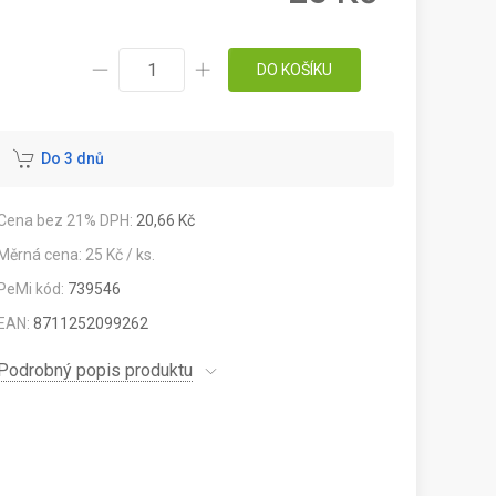
DO KOŠÍKU
Do 3 dnů
Cena bez 21% DPH:
20,66 Kč
Měrná cena: 25 Kč / ks.
PeMi kód:
739546
EAN:
8711252099262
Podrobný popis produktu