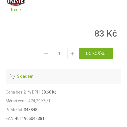
Trixie
83 Kč
DO KOŠÍKU
Skladem
Cena bez 21% DPH:
68,60 Kč
Měrná cena: 474,29 Kč / l
PeMi kód:
348848
EAN:
4011905042381