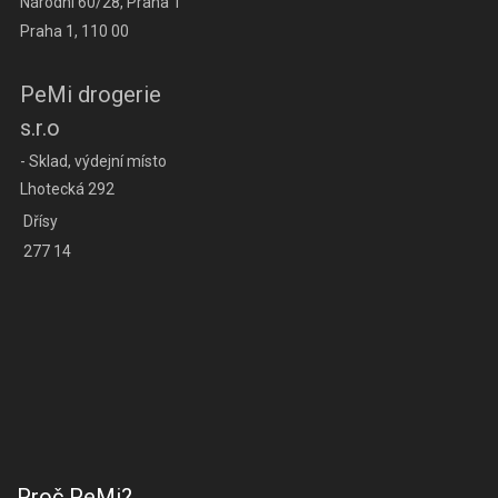
Národní 60/28, Praha 1
Praha 1, 110 00
PeMi drogerie
s.r.o
- Sklad, výdejní místo
Lhotecká 292
Dřísy
277 14
Proč PeMi?