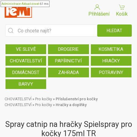
Administrace
Aktualizovat
61 ms
Přihlášení
Košík
VE SLEVĚ
DROGERIE
KOSMETIKA
CHOVATELSTVÍ
PAPÍRNICTVÍ
HRAČKY
DOMÁCNOST
ZAHRADA
POTRAVINY
BARVY
CHOVATELSTVÍ
»
Pro kočky
»
Příslušenství pro kočky
CHOVATELSTVÍ
»
Pro kočky
»
Hračky a doplňky
Spray catnip na hračky Spielspray pro
kočky 175ml TR