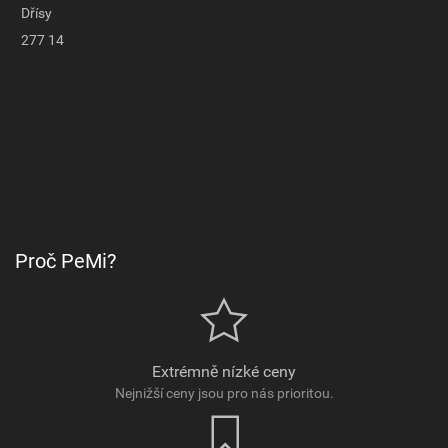
Dřísy
277 14
Proč PeMi?
Extrémně nízké ceny
Nejnižší ceny jsou pro nás prioritou.