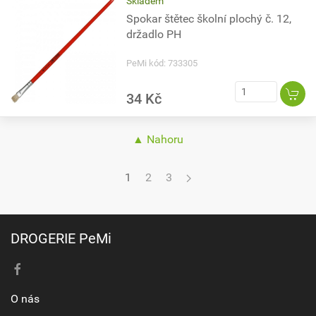
Skladem
Spokar štětec školní plochý č. 12,
držadlo PH
PeMi kód: 733305
34 Kč
▲ Nahoru
1
2
3
DROGERIE PeMi
O nás