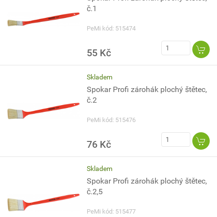
č.1
PeMi kód: 515474
55 Kč
Skladem
Spokar Profi zárohák plochý štětec,
č.2
PeMi kód: 515476
76 Kč
Skladem
Spokar Profi zárohák plochý štětec,
č.2,5
PeMi kód: 515477