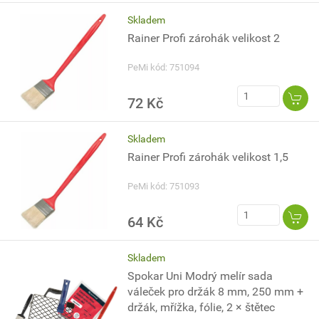
Skladem
Rainer Profi zárohák velikost 2
PeMi kód: 751094
72 Kč
Skladem
Rainer Profi zárohák velikost 1,5
PeMi kód: 751093
64 Kč
Skladem
Spokar Uni Modrý melír sada
váleček pro držák 8 mm, 250 mm +
držák, mřížka, fólie, 2 × štětec