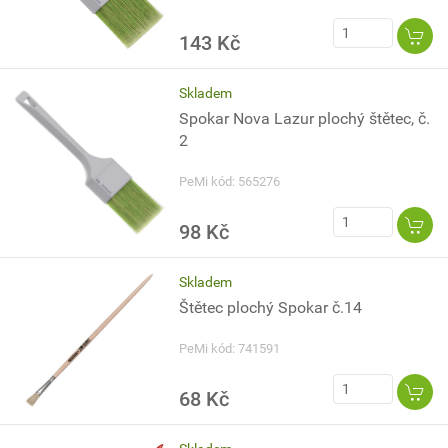
143 Kč
Skladem
Spokar Nova Lazur plochý štětec, č.
2
PeMi kód: 565276
98 Kč
Skladem
Štětec plochý Spokar č.14
PeMi kód: 741591
68 Kč