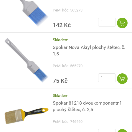
PeMi kód: 565273
142 Kč
Skladem
Spokar Nova Akryl plochý štětec, č.
1,5
PeMi kód: 565270
75 Kč
Skladem
Spokar 81218 dvoukomponentní
plochý štětec, č. 2,5
PeMi kód: 746460