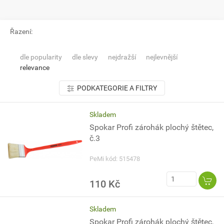
Řazení:
dle popularity
dle slevy
nejdražší
nejlevnější
relevance
PODKATEGORIE A FILTRY
Skladem
Spokar Profi zárohák plochý štětec,
č.3
PeMi kód: 515478
110 Kč
Skladem
Spokar Profi zárohák plochý štětec,