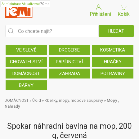
Administrace
Aktualizovat
70 ms
Přihlášení
Košík
VE SLEVĚ
DROGERIE
KOSMETIKA
CHOVATELSTVÍ
PAPÍRNICTVÍ
HRAČKY
DOMÁCNOST
ZAHRADA
POTRAVINY
BARVY
DOMÁCNOST
»
Úklid
»
Kbelíky, mopy, mopové soupravy
»
Mopy ,
Náhrady
Spokar náhradní bavlna na mop, 200
g, červená