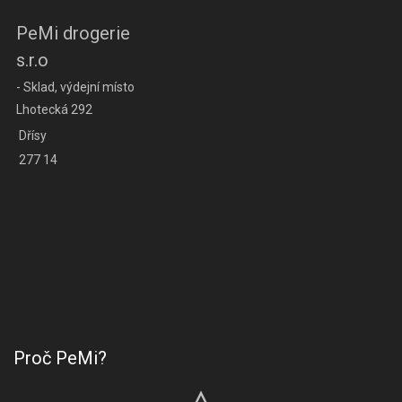
PeMi drogerie
s.r.o
- Sklad, výdejní místo
Lhotecká 292
Dřísy
277 14
Proč PeMi?