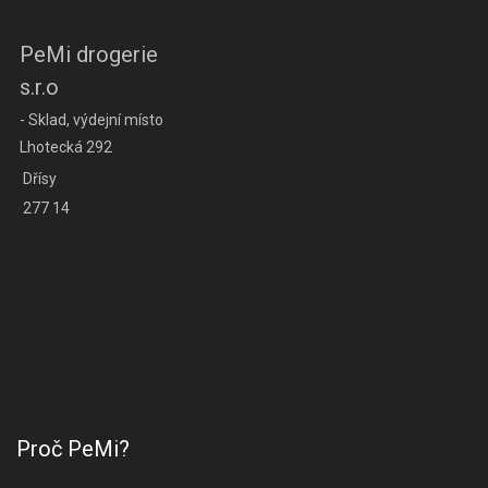
PeMi drogerie
s.r.o
- Sklad, výdejní místo
Lhotecká 292
Dřísy
277 14
Proč PeMi?