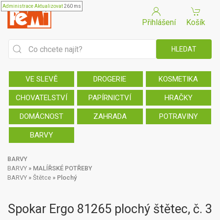
Administrace
Aktualizovat
260 ms
Přihlášení
Košík
VE SLEVĚ
DROGERIE
KOSMETIKA
CHOVATELSTVÍ
PAPÍRNICTVÍ
HRAČKY
DOMÁCNOST
ZAHRADA
POTRAVINY
BARVY
BARVY
BARVY
»
MALÍŘSKÉ POTŘEBY
BARVY
»
Štětce
»
Plochý
Spokar Ergo 81265 plochý štětec, č. 3