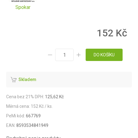
Spokar
152 Kč
DO KOŠÍKU
Skladem
Cena bez 21% DPH:
125,62 Kč
Měrná cena: 152 Kč / ks.
PeMi kód:
667769
EAN:
8593534841949