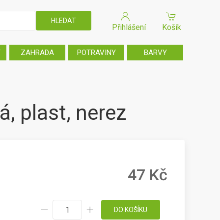
Přihlášení
Košík
T
ZAHRADA
POTRAVINY
BARVY
, plast, nerez
47 Kč
DO KOŠÍKU