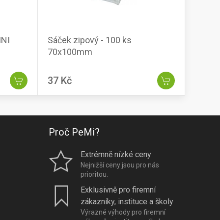
INI
Sáček zipový - 100 ks
70x100mm
37 Kč
Proč PeMi?
Extrémně nízké ceny
Nejnižší ceny jsou pro nás
prioritou.
Exklusivně pro firemní
zákazníky, instituce a školy
Výrazné výhody pro firemní