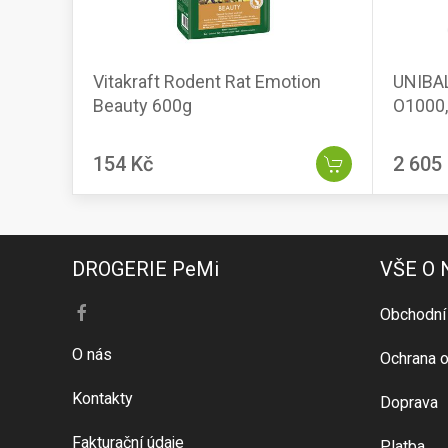
Vitakraft Rodent Rat Emotion
UNIBAL
Beauty 600g
O1000, 
154 Kč
2 605
DROGERIE PeMi
VŠE O
Obchodní
O nás
Ochrana o
Kontakty
Doprava
Fakturační údaje
Platba