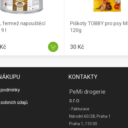
 fermež napouštěcí
Piškoty TOBBY pro psy M
9 l
120g
 Kč
30 Kč
 NÁKUPU
KONTAKTY
 podmínky
PeMi drogerie
s.r.o
sobních údajů
- Fakturace
Národní 60/28, Praha 1
Praha 1, 110 00