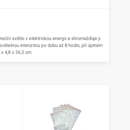
eční světlo v elektrickou energii a shromažďuje ji
větelnou intenzitou po dobu až 8 hodin, při úplném
x 4,8 x 36,5 cm.