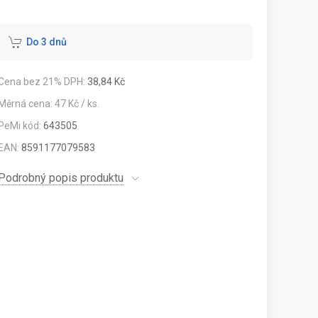
Do 3 dnů
Cena bez 21% DPH:
38,84 Kč
Měrná cena: 47 Kč / ks.
PeMi kód:
643505
EAN:
8591177079583
Podrobný popis produktu