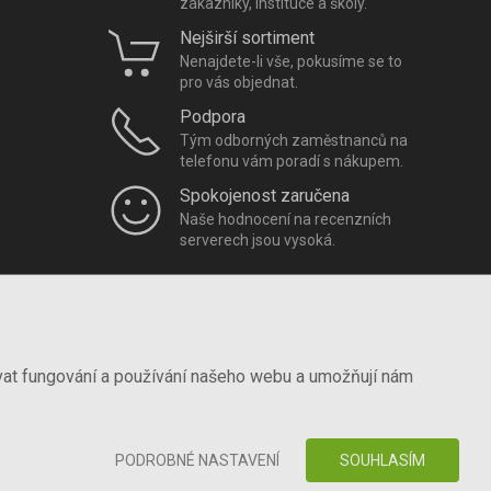
zákazníky, instituce a školy.
Nejširší sortiment
Nenajdete-li vše, pokusíme se to
pro vás objednat.
Podpora
Tým odborných zaměstnanců na
telefonu vám poradí s nákupem.
Spokojenost zaručena
Naše hodnocení na recenzních
serverech jsou vysoká.
vat fungování a používání našeho webu a umožňují nám
PODROBNÉ NASTAVENÍ
SOUHLASÍM