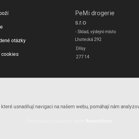
PeMi drogerie
boží
s.r.o
e
- Sklad, výdejní místo
Lhotecká 292
dené otázky
Dřísy
 cookies
277 14
, které usnadňují navigaci na našem webu, pomáhají nám analyzo
Provozováno na eShop řešení
AbsolutStore
.