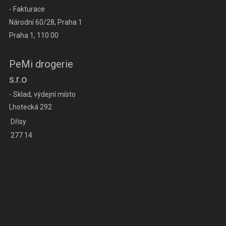
- Fakturace
Národní 60/28, Praha 1
Praha 1, 110 00
PeMi drogerie
s.r.o
- Sklad, výdejní místo
Lhotecká 292
Dřísy
277 14