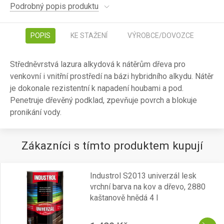
Podrobný popis produktu
POPIS
KE STAŽENÍ
VÝROBCE/DOVOZCE
Středněvrstvá lazura alkydová k nátěrům dřeva pro
venkovní i vnitřní prostředí na bázi hybridního alkydu. Nátěr
je dokonale rezistentní k napadení houbami a pod.
Penetruje dřevěný podklad, zpevňuje povrch a blokuje
pronikání vody.
Zákazníci s tímto produktem kupují
Industrol S2013 univerzál lesk
vrchní barva na kov a dřevo, 2880
kaštanově hnědá 4 l