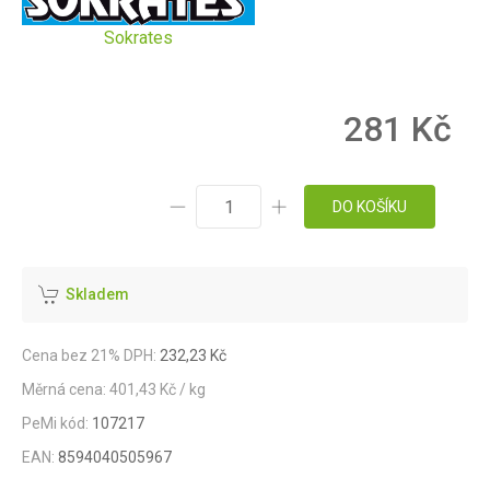
Sokrates
281 Kč
DO KOŠÍKU
Skladem
Cena bez 21% DPH:
232,23 Kč
Měrná cena: 401,43 Kč / kg
PeMi kód:
107217
EAN:
8594040505967