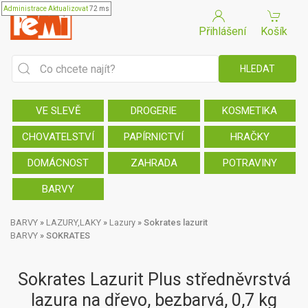
Administrace
Aktualizovat
72 ms
Přihlášení
Košík
VE SLEVĚ
DROGERIE
KOSMETIKA
CHOVATELSTVÍ
PAPÍRNICTVÍ
HRAČKY
DOMÁCNOST
ZAHRADA
POTRAVINY
BARVY
BARVY
»
LAZURY,LAKY
»
Lazury
»
Sokrates lazurit
BARVY
»
SOKRATES
Sokrates Lazurit Plus středněvrstvá
lazura na dřevo, bezbarvá, 0,7 kg