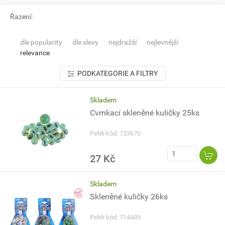
Řazení:
dle popularity
dle slevy
nejdražší
nejlevnější
relevance
PODKATEGORIE A FILTRY
Skladem
Cvrnkací skleněné kuličky 25ks
PeMi kód: 733670
27 Kč
Skladem
Skleněné kuličky 26ks
PeMi kód: 714489