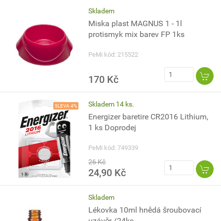
Skladem
Miska plast MAGNUS 1 - 1l
protismyk mix barev FP 1ks
PeMi kód: 215522
170 Kč
Skladem 14 ks.
SLEVA 4%
Energizer baretire CR2016 Lithium,
1 ks Doprodej
PeMi kód: 749339
26 Kč
24,90 Kč
Skladem
Lékovka 10ml hnědá šroubovací
uzávěr /24ks