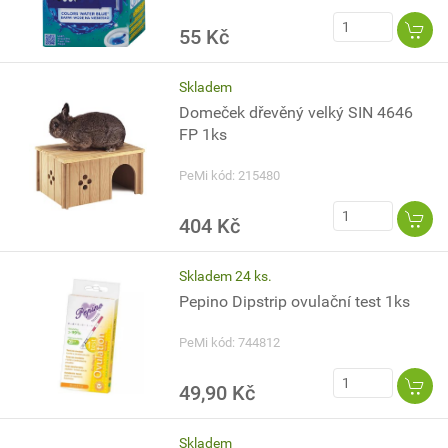
55 Kč
Skladem
Domeček dřevěný velký SIN 4646
FP 1ks
PeMi kód: 215480
404 Kč
Skladem 24 ks.
Pepino Dipstrip ovulační test 1ks
PeMi kód: 744812
49,90 Kč
Skladem