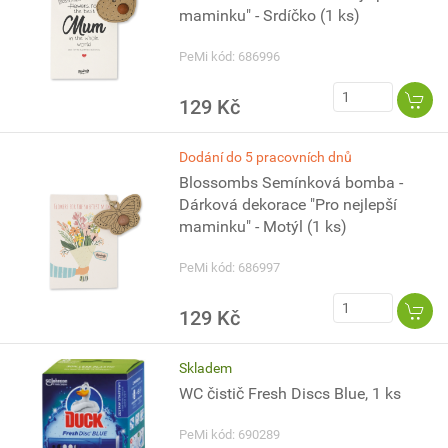
maminku" - Srdíčko (1 ks)
PeMi kód: 686996
129 Kč
Dodání do 5 pracovních dnů
Blossombs Semínková bomba -
Dárková dekorace "Pro nejlepší
maminku" - Motýl (1 ks)
PeMi kód: 686997
129 Kč
Skladem
WC čistič Fresh Discs Blue, 1 ks
PeMi kód: 690289