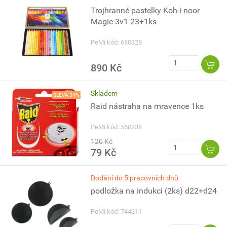
Trojhranné pastelky Koh-i-noor
Magic 3v1 23+1ks
PeMi kód: 680328
890 Kč
Skladem
SLEVA 34%
Raid nástraha na mravence 1ks
PeMi kód: 568239
120 Kč
79 Kč
Dodání do 5 pracovních dnů
podložka na indukci (2ks) d22+d24
PeMi kód: 744211