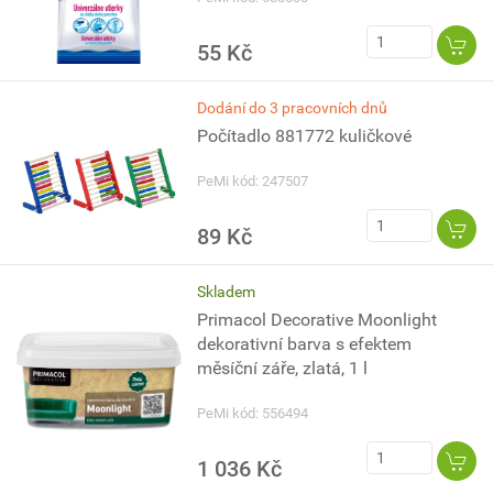
55 Kč
Dodání do 3 pracovních dnů
Počítadlo 881772 kuličkové
PeMi kód: 247507
89 Kč
Skladem
Primacol Decorative Moonlight
dekorativní barva s efektem
měsíční záře, zlatá, 1 l
PeMi kód: 556494
1 036 Kč