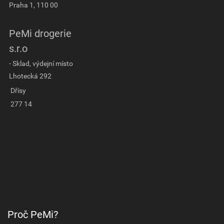
Praha 1, 110 00
PeMi drogerie
s.r.o
- Sklad, výdejní místo
Lhotecká 292
Dřísy
277 14
Proč PeMi?