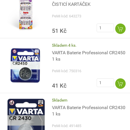
ČISTICÍ KARTÁČEK
PeMi kód: 643273
51 Kč
Skladem 4 ks.
VARTA Baterie Professional CR2450
1 ks
PeMi kód: 750316
41 Kč
Skladem
VARTA Baterie Professional CR2430
1 ks
PeMi kód: 491485