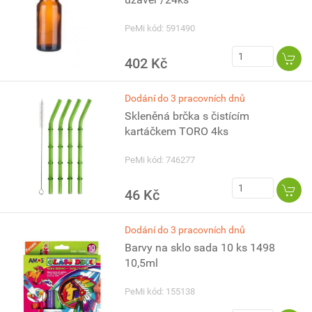
PeMi kód: 591490
402 Kč
Dodání do 3 pracovních dnů
Skleněná brčka s čistícím
kartáčkem TORO 4ks
PeMi kód: 746277
46 Kč
Dodání do 3 pracovních dnů
Barvy na sklo sada 10 ks 1498
10,5ml
PeMi kód: 155138