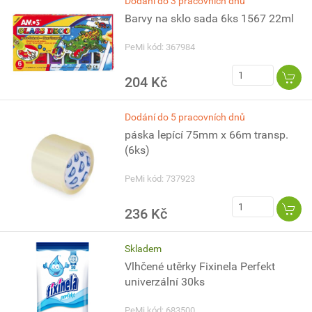
Dodání do 3 pracovních dnů
Barvy na sklo sada 6ks 1567 22ml
PeMi kód: 367984
204 Kč
Dodání do 5 pracovních dnů
páska lepící 75mm x 66m transp.
(6ks)
PeMi kód: 737923
236 Kč
Skladem
Vlhčené utěrky Fixinela Perfekt
univerzální 30ks
PeMi kód: 683500