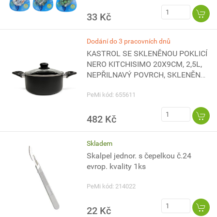
33 Kč
Dodání do 3 pracovních dnů
KASTROL SE SKLENĚNOU POKLICÍ
NERO KITCHISIMO 20X9CM, 2,5L,
NEPŘILNAVÝ POVRCH, SKLENĚNÁ
POKLICE, ČERVENÁ ČERNÁ,
PeMi kód: 655611
INDUKČNÍ DNO,
482 Kč
Skladem
Skalpel jednor. s čepelkou č.24
evrop. kvality 1ks
PeMi kód: 214022
22 Kč