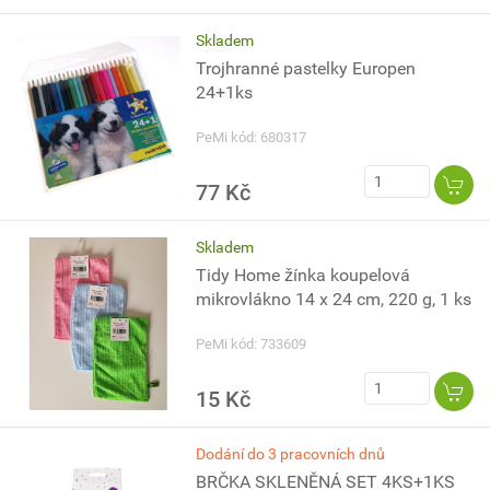
Skladem
Trojhranné pastelky Europen
24+1ks
PeMi kód: 680317
77 Kč
Skladem
Tidy Home žínka koupelová
mikrovlákno 14 x 24 cm, 220 g, 1 ks
PeMi kód: 733609
15 Kč
Dodání do 3 pracovních dnů
BRČKA SKLENĚNÁ SET 4KS+1KS