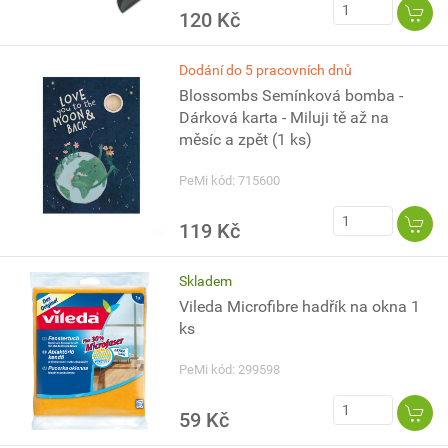
120 Kč
Dodání do 5 pracovních dnů
Blossombs Semínková bomba -
Dárková karta - Miluji tě až na
měsíc a zpět (1 ks)
PeMi kód: 715600
119 Kč
Skladem
Vileda Microfibre hadřík na okna 1
ks
PeMi kód: 299598
59 Kč