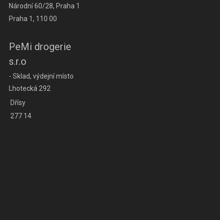
Národní 60/28, Praha 1
Praha 1, 110 00
PeMi drogerie
s.r.o
- Sklad, výdejní místo
Lhotecká 292
Dřísy
277 14