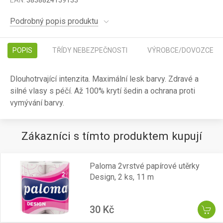
EAN:
3838824159133
Podrobný popis produktu
POPIS
TŘÍDY NEBEZPEČNOSTI
VÝROBCE/DOVOZCE
Dlouhotrvající intenzita. Maximální lesk barvy. Zdravé a
silné vlasy s péčí. Až 100% krytí šedin a ochrana proti
vymývání barvy.
Zákazníci s tímto produktem kupují
Paloma 2vrstvé papírové utěrky
Design, 2 ks, 11 m
30 Kč