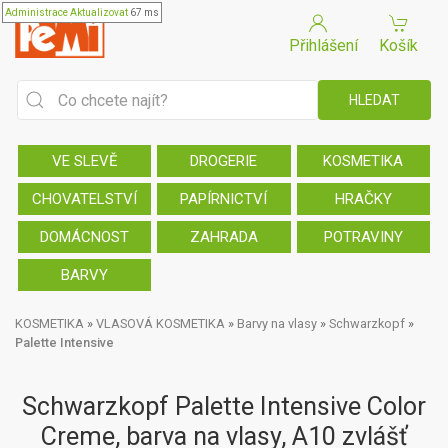
Administrace
Aktualizovat
67 ms
Přihlášení
Košík
VE SLEVĚ
DROGERIE
KOSMETIKA
CHOVATELSTVÍ
PAPÍRNICTVÍ
HRAČKY
DOMÁCNOST
ZAHRADA
POTRAVINY
BARVY
KOSMETIKA
»
VLASOVÁ KOSMETIKA
»
Barvy na vlasy
»
Schwarzkopf
»
Palette Intensive
Schwarzkopf Palette Intensive Color
Creme, barva na vlasy, A10 zvlášť