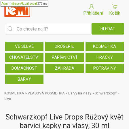
Administrace
Aktualizovat
273 ms
Přihlášení
Košík
VE SLEVĚ
DROGERIE
KOSMETIKA
CHOVATELSTVÍ
PAPÍRNICTVÍ
HRAČKY
DOMÁCNOST
ZAHRADA
POTRAVINY
BARVY
KOSMETIKA
»
VLASOVÁ KOSMETIKA
»
Barvy na vlasy
»
Schwarzkopf
»
Live
Schwarzkopf Live Drops Růžový květ
barvicí kapky na vlasy, 30 ml