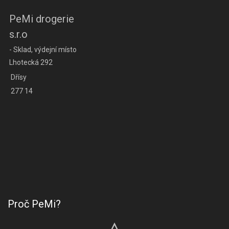
PeMi drogerie
s.r.o
- Sklad, výdejní místo
Lhotecká 292
Dřísy
277 14
Proč PeMi?