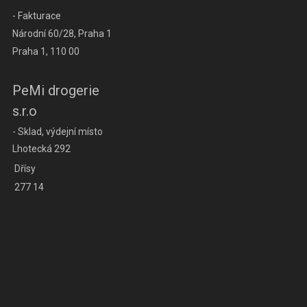
- Fakturace
Národní 60/28, Praha 1
Praha 1, 110 00
PeMi drogerie
s.r.o
- Sklad, výdejní místo
Lhotecká 292
Dřísy
277 14