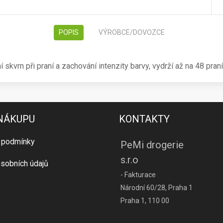
POPIS
VÝROBCE/DOVOZCE
í skvrn při praní a zachování intenzity barvy, vydrží až na 48 pra
 NÁKUPU
KONTAKTY
 podmínky
PeMi drogerie
s.r.o
sobních údajů
- Fakturace
Národní 60/28, Praha 1
Praha 1, 110 00