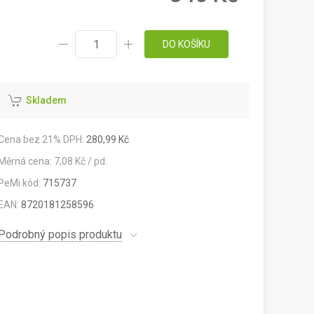
DO KOŠÍKU
Skladem
Cena bez 21% DPH:
280,99 Kč
Měrná cena: 7,08 Kč / pd.
PeMi kód:
715737
EAN:
8720181258596
Podrobný popis produktu