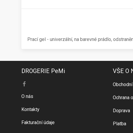
Prací gel - univerzální, na barevné prádlo, odstraněn
DROGERIE PeMi
VŠE O
Obchodní
O nás
Ochrana o
Kontakty
Doprava
Fakturační údaje
Platba