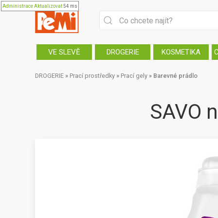
Administrace
Aktualizovat
54 ms
VE SLEVĚ
DROGERIE
KOSMETIKA
DROGERIE
»
Prací prostředky
»
Prací gely
»
Barevné prádlo
SAVO na