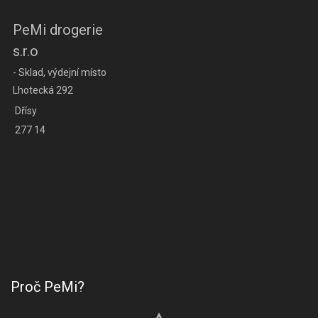
PeMi drogerie
s.r.o
- Sklad, výdejní místo
Lhotecká 292
Dřísy
277 14
Proč PeMi?