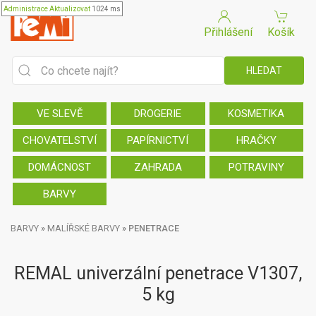
Administrace
Aktualizovat
1024 ms
Přihlášení
Košík
VE SLEVĚ
DROGERIE
KOSMETIKA
CHOVATELSTVÍ
PAPÍRNICTVÍ
HRAČKY
DOMÁCNOST
ZAHRADA
POTRAVINY
BARVY
BARVY
»
MALÍŘSKÉ BARVY
»
PENETRACE
REMAL univerzální penetrace V1307,
5 kg