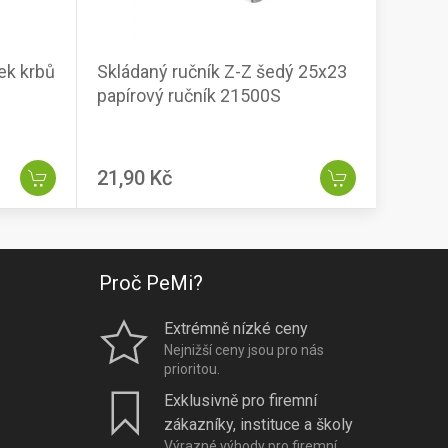
ek krbů
Skládaný ručník Z-Z šedý 25x23
papírový ručník 21500S
21,90 Kč
Proč PeMi?
Extrémně nízké ceny
Nejnižší ceny jsou pro nás
prioritou.
Exklusivně pro firemní
zákazníky, instituce a školy
Výrazné výhody pro firemní