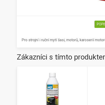
POPI
Pro strojní i ruční mytí šasi, motorů, karoserií mot
Zákazníci s tímto produkte