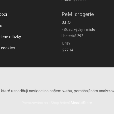
PeMi drogerie
boží
s.r.o
e
- Sklad, výdejní místo
Lhotecká 292
dené otázky
Dřísy
 cookies
277 14
, které usnadňují navigaci na našem webu, pomáhají nám analyzo
Provozováno na eShop řešení
AbsolutStore
.