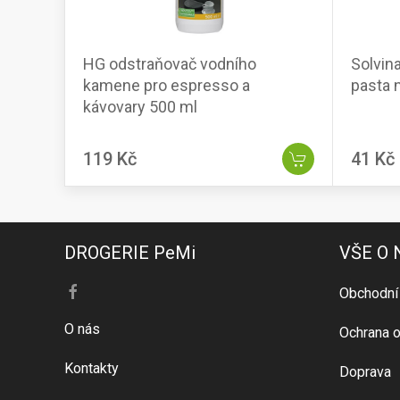
HG odstraňovač vodního
Solvin
kamene pro espresso a
pasta 
kávovary 500 ml
119 Kč
41 Kč
DROGERIE PeMi
VŠE O
Obchodní
O nás
Ochrana o
Kontakty
Doprava