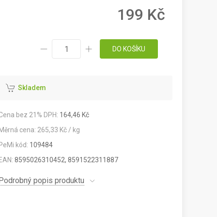
199 Kč
DO KOŠÍKU
Skladem
Cena bez 21% DPH:
164,46 Kč
Měrná cena: 265,33 Kč / kg
PeMi kód:
109484
EAN:
8595026310452, 8591522311887
Podrobný popis produktu