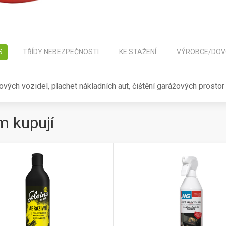
S
TŘÍDY NEBEZPEČNOSTI
KE STAŽENÍ
VÝROBCE/DOV
orových vozidel, plachet nákladních aut, čištění garážových prostor
m kupují