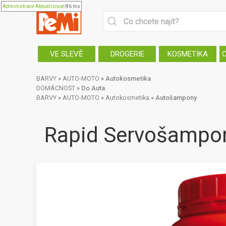
Administrace
Aktualizovat
86 ms
VE SLEVĚ
DROGERIE
KOSMETIKA
BARVY
»
AUTO-MOTO
»
Autokosmetika
DOMÁCNOST
»
Do Auta
BARVY
»
AUTO-MOTO
»
Autokosmetika
»
Autošampony
Rapid Servošampon 