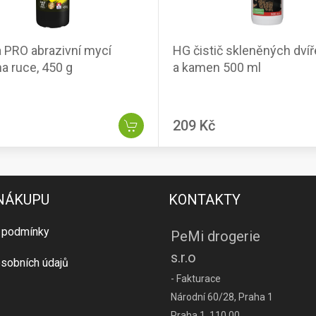
a PRO abrazivní mycí
HG čistič skleněných dvíř
na ruce, 450 g
a kamen 500 ml
209 Kč
 NÁKUPU
KONTAKTY
 podmínky
PeMi drogerie
s.r.o
sobních údajů
- Fakturace
Národní 60/28, Praha 1
Praha 1, 110 00