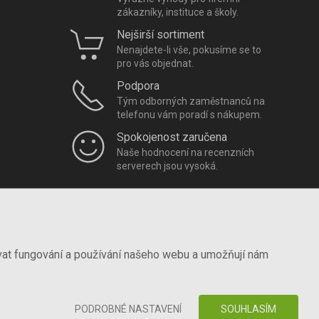
zákazníky, instituce a školy.
Nejširší sortiment
Nenajdete-li vše, pokusíme se to
pro vás objednat.
Podpora
Tým odborných zaměstnanců na
telefonu vám poradí s nákupem.
Spokojenost zaručena
Naše hodnocení na recenzních
serverech jsou vysoká.
vat fungování a používání našeho webu a umožňují nám
PODROBNÉ NASTAVENÍ
SOUHLASÍM