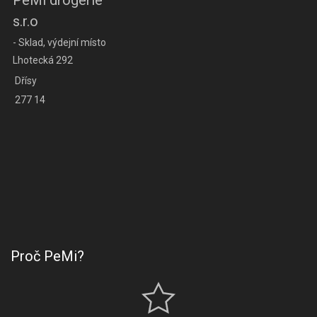
PeMi drogerie
s.r.o
- Sklad, výdejní místo
Lhotecká 292
Dřísy
277 14
Proč PeMi?