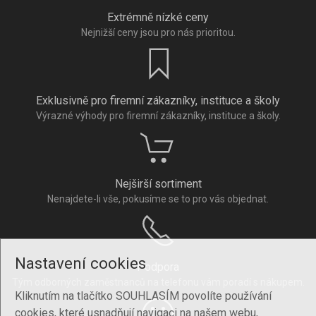
Extrémně nízké ceny
Nejnižší ceny jsou pro nás prioritou.
Exklusivně pro firemní zákazníky, instituce a školy
Výrazné výhody pro firemní zákazníky, instituce a školy.
Nejširší sortiment
Nenajdete-li vše, pokusíme se to pro vás objednat.
Nastavení cookies
Podpora
Tým odborných zaměstnanců na telefonu vám poradí s nákupem.
Kliknutím na tlačítko SOUHLASÍM povolíte používání
cookies, které usnadňují navigaci na našem webu,