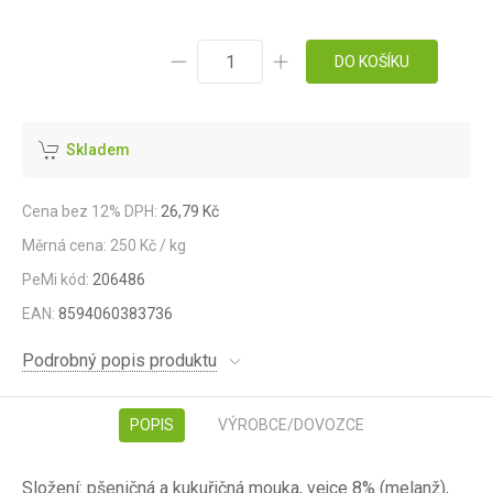
DO KOŠÍKU
Skladem
Cena bez 12% DPH:
26,79 Kč
Měrná cena: 250 Kč / kg
PeMi kód:
206486
EAN:
8594060383736
Podrobný popis produktu
POPIS
VÝROBCE/DOVOZCE
Složení: pšeničná a kukuřičná mouka, vejce 8% (melanž),