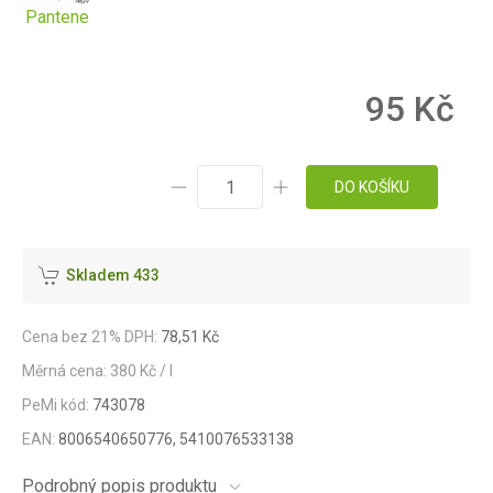
Pantene
95 Kč
DO KOŠÍKU
Skladem 433
Cena bez 21% DPH:
78,51 Kč
Měrná cena: 380 Kč / l
PeMi kód:
743078
EAN:
8006540650776, 5410076533138
Podrobný popis produktu