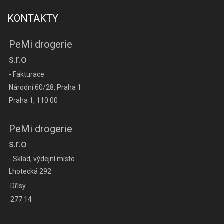
KONTAKTY
PeMi drogerie
s.r.o
- Fakturace
Národní 60/28, Praha 1
Praha 1, 110 00
PeMi drogerie
s.r.o
- Sklad, výdejní místo
Lhotecká 292
Dřísy
277 14