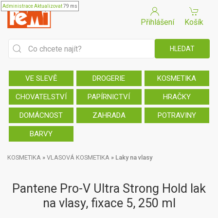
Administrace
Aktualizovat
79 ms
Přihlášení
Košík
VE SLEVĚ
DROGERIE
KOSMETIKA
CHOVATELSTVÍ
PAPÍRNICTVÍ
HRAČKY
DOMÁCNOST
ZAHRADA
POTRAVINY
BARVY
KOSMETIKA
»
VLASOVÁ KOSMETIKA
»
Laky na vlasy
Pantene Pro-V Ultra Strong Hold lak
na vlasy, fixace 5, 250 ml