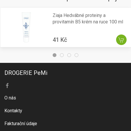
Ziaja Hedvábné proteiny a
provitamín B5 krém na ruce 100 ml
41 Kč
DROGERIE PeMi
O nás
Kontakty
Fakturační údaje