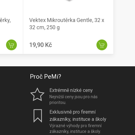
ěrky,
Vektex Mikroutěrka Gentle, 32 x
32 cm, 250 g
19,90 Kč
Proč PeMi?
Extrémně nízké ceny
Nejnižší ceny jsou pro nás
prioritou.
Exklusivně pro firemní
zákazníky, instituce a školy
Výrazné výhody pro firemní
zákazníky, instituce a školy.