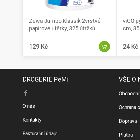
Zewa Jumbo Klassik 2vrstvé
viGO py
papírové utěrky, 325 útržků
cm, 35 
129 Kč
24 Kč
DROGERIE PeMi
VŠE O
Obchodní
O nás
Ochrana o
Kontakty
Doprava
Fakturační údaje
Platba