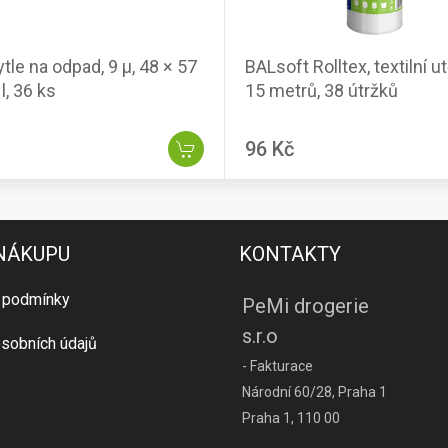
tle na odpad, 9 µ, 48 × 57
BALsoft Rolltex, textilní ut
l, 36 ks
15 metrů, 38 útržků
96 Kč
 NÁKUPU
KONTAKTY
 podmínky
PeMi drogerie
s.r.o
sobních údajů
- Fakturace
Národní 60/28, Praha 1
Praha 1, 110 00