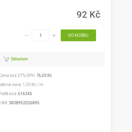
92 Kč
DO KOŠÍKU
Skladem
Cena bez 21% DPH:
76,03 Kč
Měrná cena: 1,33 Kč / m
PeMi kód:
616345
EAN:
3838952026895