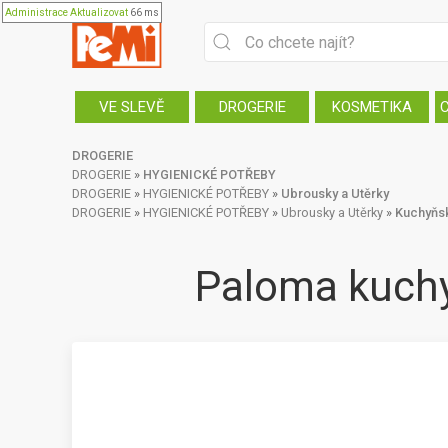
Administrace
Aktualizovat
66 ms
VE SLEVĚ
DROGERIE
KOSMETIKA
DROGERIE
DROGERIE
»
HYGIENICKÉ POTŘEBY
DROGERIE
»
HYGIENICKÉ POTŘEBY
»
Ubrousky a Utěrky
DROGERIE
»
HYGIENICKÉ POTŘEBY
»
Ubrousky a Utěrky
»
Kuchyňsk
Paloma kuchy