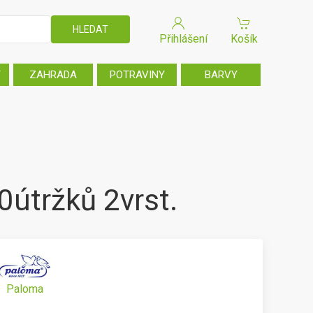
Přihlášení
Košík
T
ZAHRADA
POTRAVINY
BARVY
útržků 2vrst.
Paloma