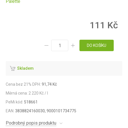
Palette
111 Kč
DO KOŠÍKU
Skladem
Cena bez 21% DPH:
91,74 Kč
Měrná cena: 2 220 Kč / l
PeMi kód:
518661
EAN:
3838824160030, 9000101734775
Podrobný popis produktu