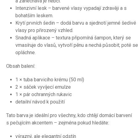
a zanechává je hebčí.
Intenzivní lesk – barvené vlasy vypadají zdravěji a s
bohatším leskem.
Krytí prvních šedin – dodá barvu a sjednotí jemné šedivé
vlasy pro přirozený vzhled.
Snadná aplikace – textura připomíná šampon, který se
vmasíruje do vlasů, vytvoří pěnu a nechá působit; poté se
opláchne.
Obsah balení:
1 × tuba barvicího krému (50 ml)
2 × sáček vyvíjecí emulze
1 × pár ochranných rukavic
detailní návod k použití
Tato barva je ideální pro všechny, kdo chtějí domácí barvení
s pečujícím akcentem – zejména pokud hledáte:
výrazný, ale elegantní odstín