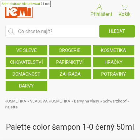
Administrace
Aktualizovat
74 ms
Přihlášení
Košík
VE SLEVĚ
DROGERIE
KOSMETIKA
CHOVATELSTVÍ
PAPÍRNICTVÍ
HRAČKY
DOMÁCNOST
ZAHRADA
POTRAVINY
BARVY
KOSMETIKA
»
VLASOVÁ KOSMETIKA
»
Barvy na vlasy
»
Schwarzkopf
»
Palette
Palette color šampon 1-0 černý 50ml