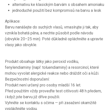
alternativu ke klasickým barvám s obsahem amoniaku
jednoduché použití bez kompromisů na barvu a lesk
Aplikace:
Barvu nanášejte do suchých vlasů, vmasírujte ji tak, aby
vznikla bohatá pěna, a nechte působit podle návodu
(obvykle 20–25 min). Poté důkladně opláchněte a upravte
vlasy jako obvykle.
Produkt obsahuje látky jako peroxid vodíku,
fenylendiaminy (např. toluendiaminy) a resorcinol, které
mohou vyvolat alergické reakce nebo dráždit oči a kůži.
Bezpečnostní doporučení:
Produkt není určený pro osoby mladší 16 let.
Před použitím vždy proveďte test citlivosti 48 h předem,
i když jste barvu již dříve použili.
Vyhněte se kontaktu s očima — při zasažení okamžitě
vypláchněte vodou.