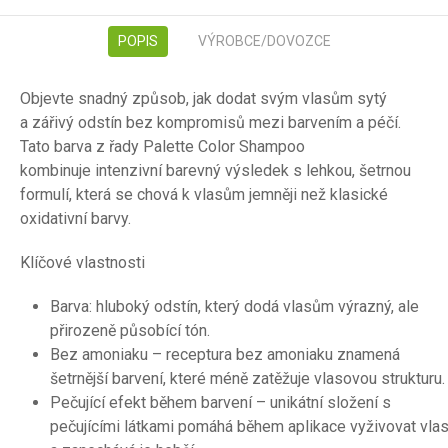
POPIS
VÝROBCE/DOVOZCE
Objevte snadný způsob, jak dodat svým vlasům sytý
a zářivý odstín bez kompromisů mezi barvením a péčí.
Tato barva z řady Palette Color Shampoo
kombinuje intenzivní barevný výsledek s lehkou, šetrnou
formulí, která se chová k vlasům jemněji než klasické
oxidativní barvy.
Klíčové vlastnosti
Barva: hluboký odstín, který dodá vlasům výrazný, ale
přirozeně působící tón.
Bez amoniaku – receptura bez amoniaku znamená
šetrnější barvení, které méně zatěžuje vlasovou strukturu.
Pečující efekt během barvení – unikátní složení s
pečujícími látkami pomáhá během aplikace vyživovat vla