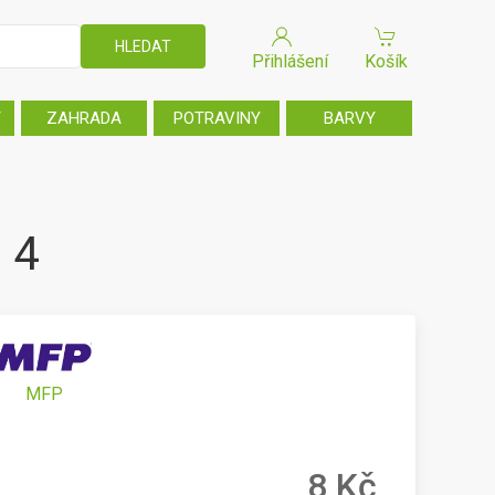
Přihlášení
Košík
T
ZAHRADA
POTRAVINY
BARVY
 4
MFP
8 Kč