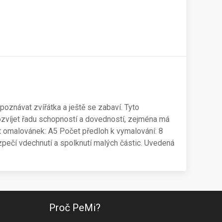
oznávat zvířátka a ještě se zabaví. Tyto
ozvíjet řadu schopností a dovedností, zejména má
mát omalovánek: A5 Počet předloh k vymalování: 8
bezpečí vdechnutí a spolknutí malých částic. Uvedená
Proč PeMi?