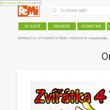
Administrace
Aktualizovat
262 ms
VE SLEVĚ
DROGERIE
KOSMETIKA
PAPÍRNICTVÍ
»
VÝTVARNÉ POTŘEBY
»
KREATIVITA
»
Omalovánky
O