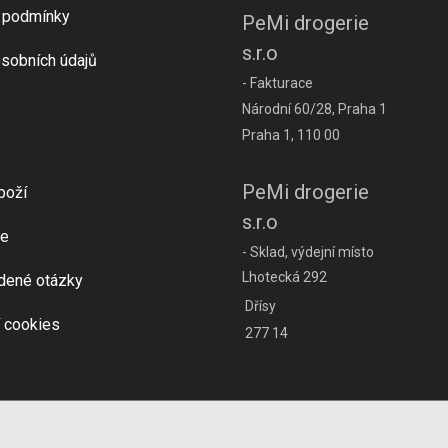
 podmínky
PeMi drogerie
s.r.o
sobních údajů
- Fakturace
Národní 60/28, Praha 1
Praha 1, 110 00
PeMi drogerie
boží
s.r.o
e
- Sklad, výdejní místo
Lhotecká 292
dené otázky
Dřísy
 cookies
277 14