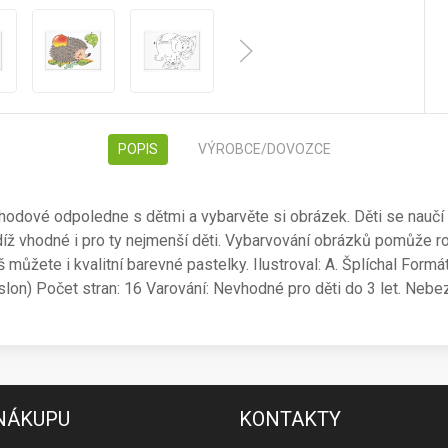
POPIS
VÝROBCE/DOVOZCE
odové odpoledne s dětmi a vybarvěte si obrázek. Děti se naučí p
íž vhodné i pro ty nejmenší děti. Vybarvování obrázků pomůže r
áš můžete i kvalitní barevné pastelky. Ilustroval: A. Šplíchal For
a, slon) Počet stran: 16 Varování: Nevhodné pro děti do 3 let. Ne
 NÁKUPU
KONTAKTY