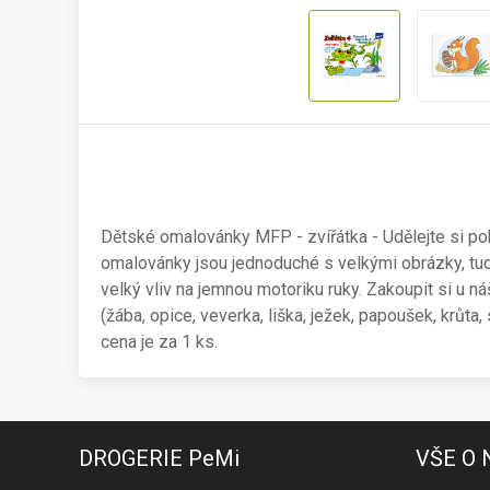
Dětské omalovánky MFP - zvířátka - Udělejte si poh
omalovánky jsou jednoduché s velkými obrázky, tud
velký vliv na jemnou motoriku ruky. Zakoupit si u n
(žába, opice, veverka, liška, ježek, papoušek, krůt
cena je za 1 ks.
DROGERIE PeMi
VŠE O