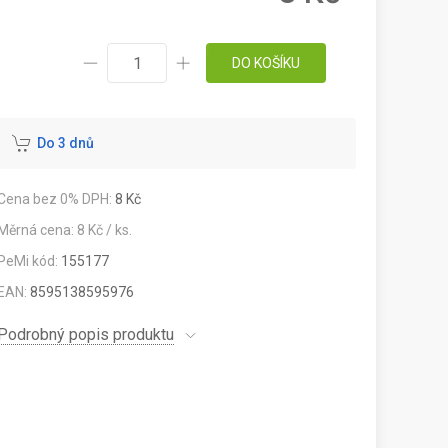
DO KOŠÍKU
Do 3 dnů
Cena bez 0% DPH:
8 Kč
Měrná cena: 8 Kč / ks.
PeMi kód:
155177
EAN:
8595138595976
Podrobný popis produktu