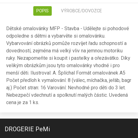
POPIS
VÝROBCE/DOVOZCE
Dětské omalovánky MFP - Stavba - Udělejte si pohodové
odpoledne s dětmi a vybarvěte si omalovánku.
Vybarvování obrázků pomůže rozvíjet řadu schopností a
dovedností, zejména má velký vliv na jemnou motoriku
ruky. Nezapomeňte si koupit i pastelky a ořezávátko. Díky
velikým obrázkům jsou tyto omalovánky vhodné i pro
menší děti. Ilustroval: A. Šplíchal Formát omalovánek A5
Počet předloh k vymalování: 8 (válec, míchačka, jeřáb, bagr
aj.) Počet stran: 16 Varování: Nevhodné pro děti do 3 let.
Nebezpečí vdechnutí a spolknutí malých částic. Uvedená
cena je za 1 ks.
DROGERIE PeMi