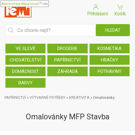
Administrace
Aktualizovat
71 ms
Přihlášení
Košík
VE SLEVĚ
DROGERIE
KOSMETIKA
CHOVATELSTVÍ
PAPÍRNICTVÍ
HRAČKY
DOMÁCNOST
ZAHRADA
POTRAVINY
BARVY
PAPÍRNICTVÍ
»
VÝTVARNÉ POTŘEBY
»
KREATIVITA
»
Omalovánky
Omalovánky MFP Stavba