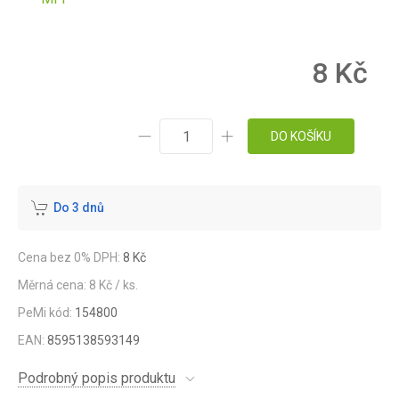
8 Kč
DO KOŠÍKU
Do 3 dnů
Cena bez 0% DPH:
8 Kč
Měrná cena: 8 Kč / ks.
PeMi kód:
154800
EAN:
8595138593149
Podrobný popis produktu