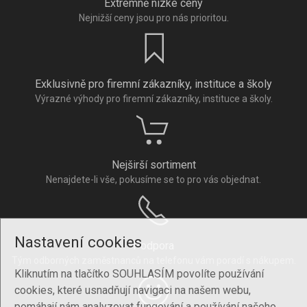
Extrémně nízké ceny
Nejnižší ceny jsou pro nás prioritou.
Exklusivně pro firemní zákazníky, instituce a školy
Výrazné výhody pro firemní zákazníky, instituce a školy.
Nejširší sortiment
Nenajdete-li vše, pokusíme se to pro vás objednat.
Nastavení cookies
Podpora
Tým odborných zaměstnanců na telefonu vám poradí s nákupem.
Kliknutím na tlačítko SOUHLASÍM povolíte používání
cookies, které usnadňují navigaci na našem webu,
pomáhají nám analyzovat fungování a používání našeho