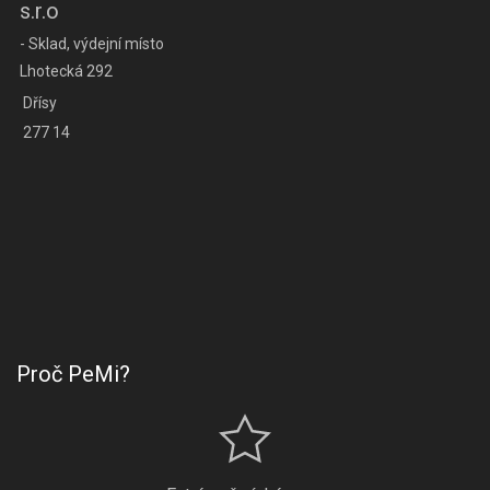
s.r.o
- Sklad, výdejní místo
Lhotecká 292
Dřísy
277 14
Proč PeMi?