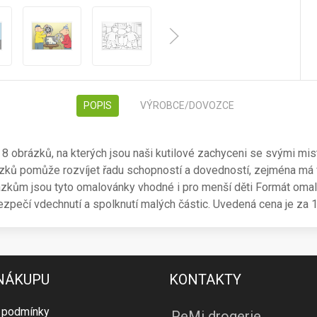
POPIS
VÝROBCE/DOVOZCE
 obrázků, na kterých jsou naši kutilové zachyceni se svými mis
ázků pomůže rozvíjet řadu schopností a dovedností, zejména má 
brázkům jsou tyto omalovánky vhodné i pro menší děti Formát oma
ezpečí vdechnutí a spolknutí malých částic. Uvedená cena je za 1
 NÁKUPU
KONTAKTY
 podmínky
PeMi drogerie