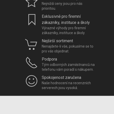
Nejnižší ceny jsou pro nás
prioritou.
Exklusivně pro firemní
zákazníky, instituce a školy
Výrazné výhody pro firemní
zákazníky, instituce a školy.
Nejširší sortiment
Nenajdete-li vše, pokusíme se to
pro vás objednat.
Podpora
Tým odborných zaměstnanců na
telefonu vám poradí s nákupem.
Spokojenost zaručena
Naše hodnocení na recenzních
serverech jsou vysoká.