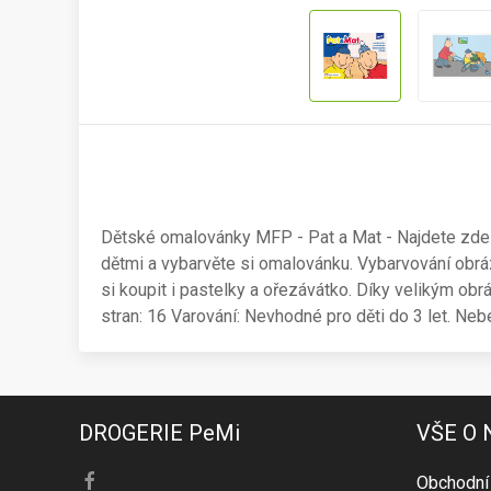
Dětské omalovánky MFP - Pat a Mat - Najdete zde 8
dětmi a vybarvěte si omalovánku. Vybarvování obr
si koupit i pastelky a ořezávátko. Díky velikým o
stran: 16 Varování: Nevhodné pro děti do 3 let. Neb
DROGERIE PeMi
VŠE O
Obchodní