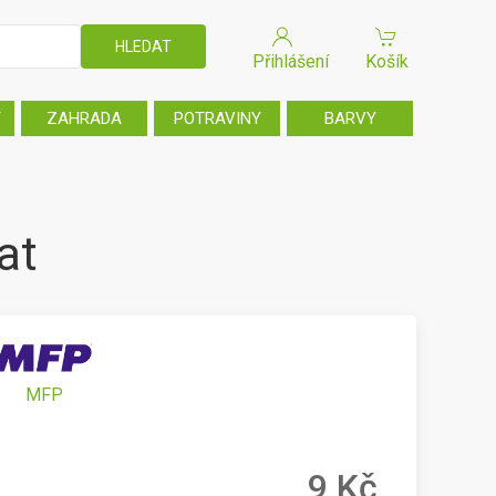
Přihlášení
Košík
T
ZAHRADA
POTRAVINY
BARVY
at
MFP
9 Kč