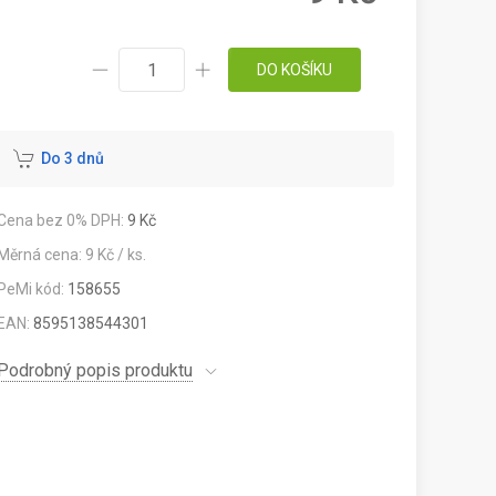
DO KOŠÍKU
Do 3 dnů
Cena bez 0% DPH:
9 Kč
Měrná cena: 9 Kč / ks.
PeMi kód:
158655
EAN:
8595138544301
Podrobný popis produktu