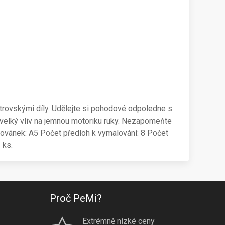
trovskými díly. Udělejte si pohodové odpoledne s
velký vliv na jemnou motoriku ruky. Nezapomeňte
lovánek: A5 Počet předloh k vymalování: 8 Počet
 ks.
Proč PeMi?
Extrémně nízké ceny