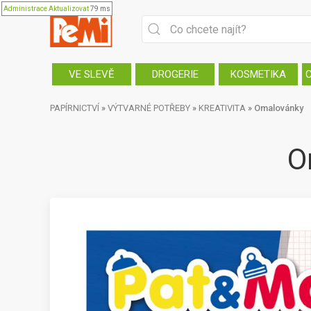
Administrace
Aktualizovat
79 ms
VE SLEVĚ
DROGERIE
KOSMETIKA
PAPÍRNICTVÍ
»
VÝTVARNÉ POTŘEBY
»
KREATIVITA
»
Omalovánky
O