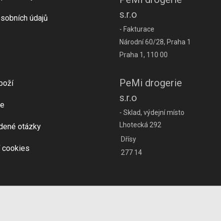
s.r.o
sobních údajů
- Fakturace
Národní 60/28, Praha 1
Praha 1, 110 00
PeMi drogerie
boží
s.r.o
e
- Sklad, výdejní místo
Lhotecká 292
dené otázky
Dřísy
 cookies
277 14